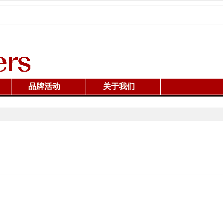
品牌活动
关于我们