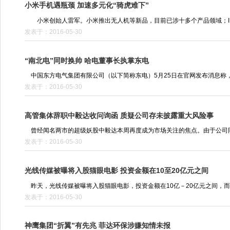
小米手机遇瓶颈 加速多元化“骑虎难下”
小米创始人雷军。小米推出无人机等新品，目前已涉十多个产品领域；IDC
发表于：2016-05-30
“南北电”同时换帅 哈电董事长执掌东电
中国东方电气集团有限公司（以下简称东电）5月25日在官网发布消息称，
发表于：2016-05-30
高管集体辞职中毅达收问询函 质疑公司存未披露重大风险事
曾经闻名两市的超级妖股中毅达本周再度成为市场关注的焦点。由于公司同一
发表于：2016-05-30
光线传媒被曝将入股猫眼电影 投资金额在10至20亿元之间
昨天，光线传媒被曝将入股猫眼电影，投资金额在10亿－20亿元之间，而新
发表于：2016-05-30
神鹰集团“折翼”有先兆 菲达环保涉嫌知情未报