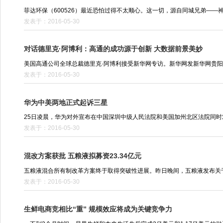
菲达环保（600526）最近恐怕过得不太顺心。这一切，源自同城兄弟——神
发表于：2016-05-30
对话德里克·阿博利：高通的成功源于创新 大数据前景美妙
美国高通公司全球总裁德里克·阿博利接受新华网专访。新华网发新华网贵阳5月
发表于：2016-05-30
华为中美两地正式起诉三星
25日凌晨，华为对外宣布在中国深圳中级人民法院和美国加州北区法院同时对
发表于：2016-05-30
混改方案获批 五粮液拟募资23.34亿元
五粮液混合所有制改革方案终于取得突破性进展。昨日晚间，五粮液发布关于
发表于：2016-05-30
生鲜电商竞相比“重” 规模效应将成为关键竞争力