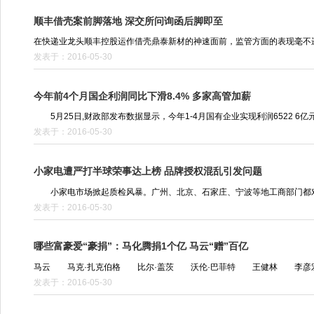
顺丰借壳案前脚落地 深交所问询函后脚即至
在快递业龙头顺丰控股运作借壳鼎泰新材的神速面前，监管方面的表现毫不逊色
发表于：2016-05-30
今年前4个月国企利润同比下滑8.4% 多家高管加薪
5月25日,财政部发布数据显示，今年1-4月国有企业实现利润6522 6亿
发表于：2016-05-30
小家电遭严打半球荣事达上榜 品牌授权混乱引发问题
小家电市场掀起质检风暴。广州、北京、石家庄、宁波等地工商部门都对小家
发表于：2016-05-30
哪些富豪爱“豪捐”：马化腾捐1个亿 马云“赠”百亿
马云 马克·扎克伯格 比尔·盖茨 沃伦·巴菲特 王健林 李彦宏
发表于：2016-05-30