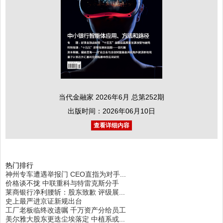
当代金融家 2026年6月 总第252期
出版时间：2026年06月10日
查看详细内容
热门排行
神州专车遭遇举报门 CEO直指为对手...
价格谈不拢 中联重科与特雷克斯分手
莱商银行净利腰斩：股东致歉 评级展...
史上最严进京证新规出台
工厂老板临终改遗嘱 千万资产分给员工
美尔雅大股东更迭尘埃落定 中植系或...