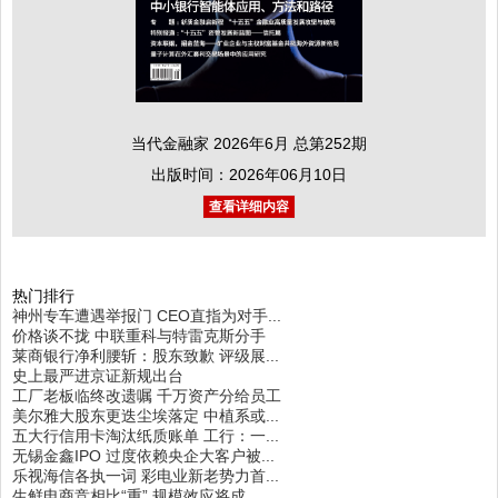
当代金融家 2026年6月 总第252期
出版时间：2026年06月10日
查看详细内容
热门排行
神州专车遭遇举报门 CEO直指为对手...
价格谈不拢 中联重科与特雷克斯分手
莱商银行净利腰斩：股东致歉 评级展...
史上最严进京证新规出台
工厂老板临终改遗嘱 千万资产分给员工
美尔雅大股东更迭尘埃落定 中植系或...
五大行信用卡淘汰纸质账单 工行：一...
无锡金鑫IPO 过度依赖央企大客户被...
乐视海信各执一词 彩电业新老势力首...
生鲜电商竞相比“重” 规模效应将成...