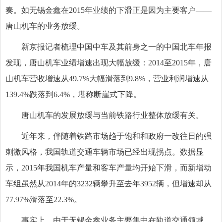
奏。如无锡金鑫在2015年业绩的下滑正是因为主要客户——
唐山机车的业务放缓。
新京报记者梳理中国中车及其前身之一的中国北车年报
发现，唐山机车业绩增速出现大幅放缓：2014至2015年，唐
山机车营收增速从49.7%大幅滑落到9.8%，营业利润增速从
139.4%跌落到6.4%，堪称断崖式下降。
唐山机车的发展放缓与当前铁路行业整体放缓有关。
近年来，伴随着铁路市场趋于饱和和政府一改往日的强
刺激风格，我国轨道交通车辆市场已经出现拐点。数据显
示，2015年我国机车产量和客车产量均开始下滑，而新增动
车组虽然从2014年的3232辆攀升至去年3952辆，但增速却从
77.97%滑落至22.3%。
事实上，由于无锡金鑫业务主要集中在轨道交通领域。