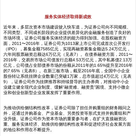
服务实体经济取得新成效
近年来，多层次资本市场建设驶入快车道，为证券公司向不同规模、
不同类型、不同成长阶段的企业提供差异化的金融服务创造了良好的
市场环境，证券公司服务实体经济的能力得到加强。在股权融资方
面，2011〜2016年，证券公司为1013家上市公司完成首次公开发行
（IPO），募集金额7585亿元，实现再融资募集金额达5.24万亿元，
六年间股票融资总额达6万亿元（见表7）。在债券融资方面，2011〜
2016年，交易所市场公司债发行总额4.53万亿元，其中私募债2.13万
亿元，公司债占全部债券市场的份额从2011年的1.65%提升至2016年
的7.65%（见表8）。在新三板市场，截至2016年底，全国中小企业
股份转让系统挂牌企业数量已突破1万家，总市值超过4万亿元（见表
9），证券公司作为挂牌推荐和持续督导的主办券商，对推动中小企
业建立健全现代企业制度、缓解“融资难、融资贵”困境、支持小微企
业和创业创新型企业发展发挥了重要作用。
为推动供给侧结构性改革，证券公司除了担任并购重组的财务顾问之
外，还通过并购基金、产业基金、另类投资等形式支持并购重组和产
业升级。证券公司作为资本市场的重要参与者，在扩大直接融资比
重、服务实体经济、助推供给侧结构性改革和促进经济社会发展方面
的地位和作用在不断提升。