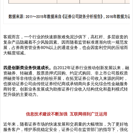
客观而言，一个行业的快速膨胀难免泥沙俱下，高杠杆、多层嵌套的
复杂产品隐藏着不少风险因素。因而随着监管标准逐渐向统一规范发
展，占券商资管业务80%以上的通道业务，也会因套利空间的压缩而
大幅度缩减。
四是创新类业务快速成长。
自2012年证券行业推动创新发展以来，融
资融券、转融通、股票质押式回购、约定式购回、非上市公司股权质
押融资等非传统业务的纷纷开展，在拓宽证券公司收入来源的同时，
也驱动证券公司由传统证券经纪商或承销商向多元化综合性金融服务
商转变。创新业务发展成为助推证券行业收入结构优化和盈利模式转
型升级的主要动力。
信息技术建设不断加强 互联网得到广泛运用
近年来，随着证券市场的快速发展和交易量的大幅增加，为了更好地
服务客户，维护系统稳定安全，证券公司在监管部门的指导下，强化