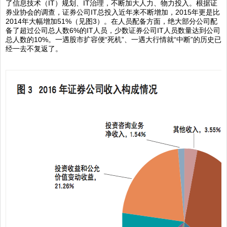
了信息技术（IT）规划、IT治理，不断加大人力、物力投入。根据证
券业协会的调查，证券公司IT总投入近年来不断增加，2015年更是比
2014年大幅增加51%（见图3）。在人员配备方面，绝大部分公司配
备了超过公司总人数6%的IT人员，少数证券公司IT人员数量达到公司
总人数的10%。一遇股市扩容便“死机”、一遇大行情就“中断”的历史已
经一去不复返了。