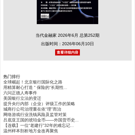
当代金融家 2026年6月 总第252期
出版时间：2026年06月10日
查看详细内容
热门排行
全球崛起！北京银行国际化之路
用精算耐心打造 “ 保险的“长期性...
六问正德人寿事件
美国银行立法的变迁
提升央行内部（企业）评级工作的策略
城商行公司治理重在依“理”而治
网络游戏行业洗钱风险及监管对策
吕底亚王国的琥珀金币——外国货币史...
【连载】一位“老建行”32年的难忘记...
温州样本剖析地方金改再聚焦