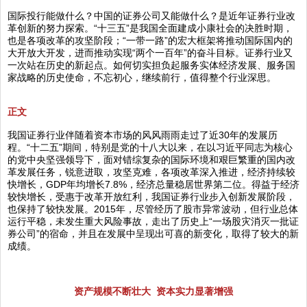
国际投行能做什么？中国的证券公司又能做什么？是近年证券行业改
革创新的努力探索。“十三五”是我国全面建成小康社会的决胜时期，
也是各项改革的攻坚阶段；“一带一路”的宏大框架将推动国际国内的
大开放大开发，进而推动实现“两个一百年”的奋斗目标。证券行业又
一次站在历史的新起点。如何切实担负起服务实体经济发展、服务国
家战略的历史使命，不忘初心，继续前行，值得整个行业深思。
正文
我国证券行业伴随着资本市场的风风雨雨走过了近30年的发展历
程。“十二五”期间，特别是党的十八大以来，在以习近平同志为核心
的党中央坚强领导下，面对错综复杂的国际环境和艰巨繁重的国内改
革发展任务，锐意进取，攻坚克难，各项改革深入推进，经济持续较
快增长，GDP年均增长7.8%，经济总量稳居世界第二位。得益于经济
较快增长，受惠于改革开放红利，我国证券行业步入创新发展阶段，
也保持了较快发展。2015年，尽管经历了股市异常波动，但行业总体
运行平稳，未发生重大风险事故，走出了历史上“一场股灾消灭一批证
券公司”的宿命，并且在发展中呈现出可喜的新变化，取得了较大的新
成绩。
资产规模不断壮大 资本实力显著增强