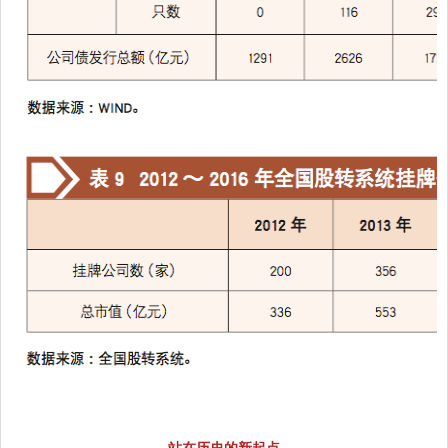
站在历史的新起点