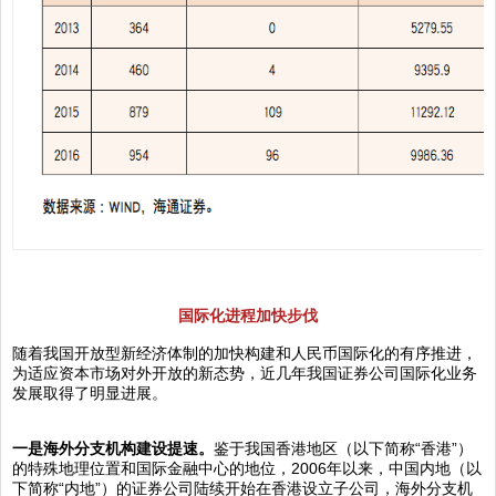
国际化进程加快步伐
随着我国开放型新经济体制的加快构建和人民币国际化的有序推进，
为适应资本市场对外开放的新态势，近几年我国证券公司国际化业务
发展取得了明显进展。
一是海外分支机构建设提速。
鉴于我国香港地区（以下简称“香港”）
的特殊地理位置和国际金融中心的地位，2006年以来，中国内地（以
下简称“内地”）的证券公司陆续开始在香港设立子公司，海外分支机