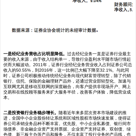
一是经纪业务营收占比明显降低。
过去经纪业务一直是证券行业最主
要的收入来源，由于收入结构单一，导致行业盈利水平随市场行情起
伏而大幅波动。2011年，证券行业经纪业务营业收入占到证券公司总
收入的50.55%，到2016年，这一比例已大幅下降至32.1%。与此同
时，证券公司积极推动传统经纪业务向现代财富管理转型，除了代销
银行、信托、保险的金融理财产品外，还通过营业部轻型化、加速与
互联网尤其是移动互联网的深度融合，向客户提供非现场开户、网上
交易和在线投顾等服务来扩大服务半径，改善客户体验，降低营业成
本。
二是投资银行业务稳步增长。
随着近年来多层次资本市场建设的推
进，全国中小企业股份转让系统和区域性股权市场快速发展，使得证
券公司承销业务品种不断丰富。优先股、中小企业私募债、银行间市
场债券、非金融企业资产支持票据、企业资产支持证券、双创债、绿
色债、新三板主办等产品和服务，不仅丰富了投行业务的产品线，也