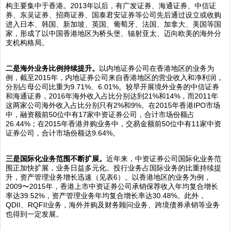
构主要集中于香港。2013年以后，有广发证券、海通证券、中信证
券、东吴证券、招商证券、国泰君安证券等公司先后通过设立或收购
进入日本、韩国、新加坡、英国、葡萄牙、法国、加拿大、美国等国
家，形成了以中国香港地区为桥头堡、辐射亚太、迈向欧美的海外分
支机构格局。
二是海外业务比例持续提升。
以内地证券公司在香港地区的业务为
例，截至2015年，内地证券公司来自香港地区的营业收入和净利润，
分别占母公司比重为9.71%、6.01%。较早开展境外业务的中信证券
和海通证券，2016年海外收入占比分别达到21%和14%，而2011年
这两家公司海外收入占比分别只有2%和9%。在2015年香港IPO市场
中，融资额前50位中有17家中资证券公司，合计市场份额占
26.44%；在2015年香港并购业务中，交易金额前50位中有11家中资
证券公司，合计市场份额达9.64%。
三是国际化业务范围不断扩展。
近年来，中资证券公司国际化业务范
围正加快扩展，业务日益多元化。投行业务占国际业务的比重持续提
升，资产管理业务增长迅速（见表6）。以香港地区的业务为例，
2009〜2015年，香港上市中资证券公司承销保荐收入年均复合增长
率达39.52%，资产管理业务年均复合增长率达30.48%。此外，
QDII、RQFII业务，海外并购及财务顾问业务、跨境债券承销等业务
也得到一定发展。