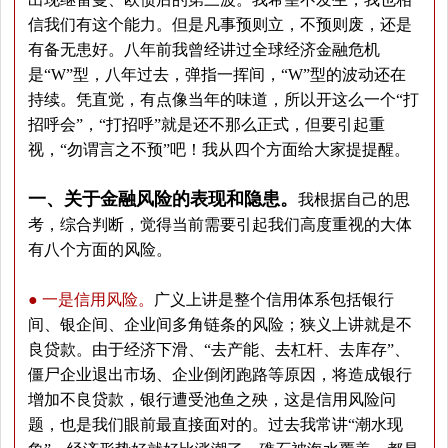
信我们有这个能力。但是凡事预则立，不预则废，还是
有备无患好。八年前我曾经讲过全球经济金融危机
是“W”型，八年过去，弹指一挥间，“W”型的波动还在
持续。凭直觉，有点像当年的味道，所以开这么一个“打
招呼会”，“打招呼”就是还不那么正式，但要引起重
视，“勿谓言之不预”吧！我从四个方面给大家提提醒。
一、关于金融风险的表现和隐患。
我根据自己的思
考，综合判断，觉得当前需要引起我们高度重视的大体
有八个方面的风险。
●
一是信用风险。
广义上讲是整个信用体系包括银行
间、银企间、企业间多角链条的风险；狭义上讲就是不
良贷款。由于经济下滑、“去产能、去杠杆、去库存”、
僵尸企业退出市场、企业倒闭跑路等原因，将造成银行
增加不良贷款，银行遭受池鱼之殃，这是信用风险问
题，也是我们眼前最直接面对的。过去我常讲“潮水现