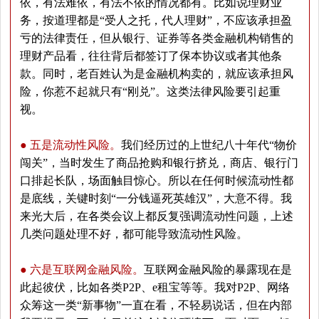
依，有法难依，有法不依的情况都有。比如说理财业
务，按道理都是“受人之托，代人理财”，不应该承担盈
亏的法律责任，但从银行、证券等各类金融机构销售的
理财产品看，往往背后都签订了保本协议或者其他条
款。同时，老百姓认为是金融机构卖的，就应该承担风
险，你惹不起就只有“刚兑”。这类法律风险要引起重
视。
● 五是流动性风险。
我们经历过的上世纪八十年代“物价
闯关”，当时发生了商品抢购和银行挤兑，商店、银行门
口排起长队，场面触目惊心。所以在任何时候流动性都
是底线，关键时刻“一分钱逼死英雄汉”，大意不得。我
来光大后，在各类会议上都反复强调流动性问题，上述
几类问题处理不好，都可能导致流动性风险。
● 六是互联网金融风险。
互联网金融风险的暴露现在是
此起彼伏，比如各类P2P、e租宝等等。我对P2P、网络
众筹这一类“新事物”一直在看，不轻易说话，但在内部