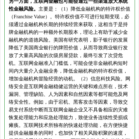
另一方面，互联网金融也可能会通过一些渠道放大系统
性金融风险。
主要是：（1）降低金融机构的特许权价值
（Franchise Value）。特许权价值不可进行短期变现，必
须通过金融机构长期的持续经营来获取，这相当于是持
牌金融机构的一种额外长期股本，理论上有助于减少金
融机构的道德风险。美国有研究表明，影子银行的发展
降低了美国商业银行的牌照价值，从而导致商业银行发
放了大量高风险的次级房屋贷款，最终引发了次贷危
机。互联网金融准入门槛低，可能会使非金融机构短时
间内大量介入金融业务，降低金融机构的特许权价值，
增加金融机构冒险经营的动机。（2）信息科技风险。网
络安全是互联网金融稳健运营的关键和难点所在，技术
漏洞、管理缺陷、人为因素和自然因素等都可能危及网
络安全性。例如，由于宕机、黑客攻击等因素，导致交
易支付系统中断而互联网金融企业又不具备相应的灾难
恢复处理能力和应急处理能力，致使业务连续性受损或
瘫痪。互联网技术所独有的快速处理功能，在方便快捷
提供金融服务的同时，也加快了相关风险积聚的速度，