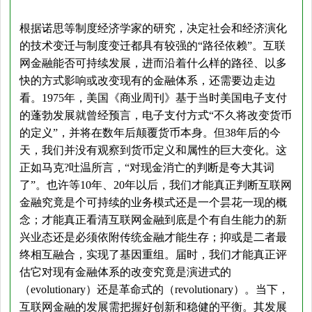
根据诺思等制度经济学家的研究，决定社会和经济演化
的技术变迁与制度变迁都具有较强的“路径依赖”。互联
网金融能否可持续发展，进而沿着什么样的路径、以多
快的方式影响或改变现有的金融体系，还需要边走边
看。1975年，美国《商业周刊》基于当时美国电子支付
的蓬勃发展就曾经预言，电子支付方式“不久将改变货币
的定义”，并将在数年后颠覆货币本身。但38年后的今
天，我们并没有观察到货币定义和属性的巨大变化。这
正如马克?吐温所言，“对现金消亡的判断是夸大其词
了”。也许等10年、20年以后，我们才能真正判断互联网
金融究竟是个可持续的业务模式还是一个昙花一现的概
念；才能真正看清互联网金融到底是个有自生能力的新
兴业态还是必须依附传统金融才能生存；抑或是二者最
终相互融合，实现了基因重组。届时，我们才能真正评
估它对现有金融体系的改变究竟是演进式的
（evolutionary）还是革命式的（revolutionary）。当下，
互联网金融的发展需把握好创新和稳健的平衡。其发展