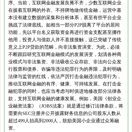
序。当前，互联网金融发展良莠不齐，少数互联网企业
在披着互联网的外衣、不持牌地做传统金融，运营中基
本没有建立数据的采集和分析体系，甚至有些平台企业
挑战了法律底线。如相当一部分P2P脱离了平台的居间
功能，先以平台名义获取资金再进行资金支配甚至挪作
他用，投资人与借款人并不直接接触，这已突破了传统
意义上P2P贷款的范畴，向非法集资演变。为此，必须
不断跟踪研究互联网金融模式的发展演变，划清各种商
业模式与非法集资、非法吸收公众存款、非法向公众发
行股票和债券、诈骗等违法犯罪行为的界限，及时明确
法律与监管的红线，依法严厉打击金融违法犯罪行为，
推动互联网金融的有序、健康、可持续发展。在打击金
融犯罪的同时，也应当考虑与时俱进地修改部分法律条
款，支持互联网金融的健康发展。例如，美国《创业企
业融资法案》（JOBS法案）就是通过修订法律条款，将
需要向SEC注册并公开披露财务信息的公司股东人数从
超过499人抬高到2000人，鼓励美国小企业通过众筹融
资。