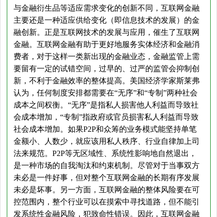
与金融衍生品等适应需求变化的创新不同，互联网金融
主要还是一种适应供给变化（即信息技术的发展）的金
融创新。正是互联网技术的发展与应用，催生了互联网
金融。互联网金融有助于更好地服务实体经济和金融消
费者，对于这样一类新出现的金融业态，金融监管上需
要留有一定的试错空间，过早的、过严的监管会抑制创
新，不利于金融效率的整体提高。美国经济学家斯莱弗
认为，任何制度安排都需要在“无序”和“专制”两种社会
成本之间权衡。“无序”是指私人损害他人利益而导致社
会成本增加，“专制”指政府或官员损害私人利益而导致
社会成本增加。如果P2P和众筹的业务模式能坚持单笔
金额小、人数少，就应该用私人秩序、行业自律加上司
法来规范。P2P等无区域性、系统性影响地自然退出，
是一种市场的自我淘汰和约束机制。尽管对于当事双方
未必是一件好事，但对整个互联网金融的长期有序发展
未必是坏事。另一方面，互联网金融的整体风险要在可
控范围内，整个行业可以在摸索中寻找道路，但不能引
发系统性金融风险，犯致命性错误。因此，互联网金融