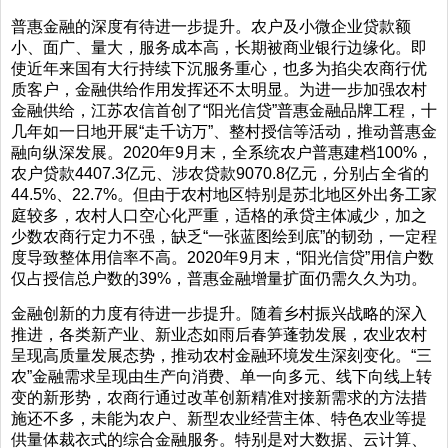
普惠金融的深度有待进一步提升。农户及小微企业贷款额
小、面广、量大，服务成本高，长期被商业银行边缘化。即
使近年来国有大行持续下沉服务重心，也多为掐尖农商行优
质客户，金融供给作用发挥还不太明显。为进一步加强农村
金融供给，江苏农信首创了“阳光信贷”普惠金融品牌工程，十
几年如一日地开展“走千访万”、整村授信等活动，推动普惠金
融向纵深发展。2020年9月末，全系统农户普惠建档100%，
农户贷款4407.3亿元、涉农贷款9070.8亿元，分别占全省的
44.5%、22.7%。但由于农村地区特别是苏北地区外出务工家
庭较多，农村人口空心化严重，适格的承贷主体减少，加之
少数农商行定力不强，缺乏“一张蓝图绘到底”的韧劲，一定程
度导致整体用信率不高。2020年9月末，“阳光信贷”用信户数
仅占授信总户数的39%，普惠金融增量扩面仍需久久为功。
金融创新的力度有待进一步提升。随着乡村振兴战略的深入
推进，各类新产业、新业态如雨后春笋蓬勃发展，农业农村
呈现高质量发展态势，推动农村金融环境发生深刻变化。“三
农”金融需求呈现由生产向消费、单一向多元、线下向线上转
变的新形势，农商行通过改革创新精准对接新需求的方法措
施还不多，未能为农户、新型农业经营主体、特色农业等提
供量体裁衣式的综合金融服务。特别是对大数据、云计算、