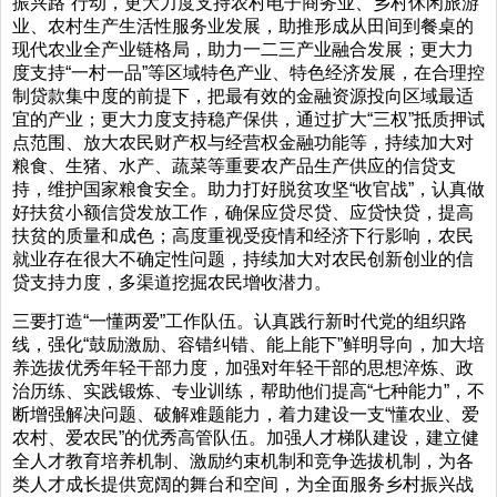
振兴路”行动，更大力度支持农村电子商务业、乡村休闲旅游
业、农村生产生活性服务业发展，助推形成从田间到餐桌的
现代农业全产业链格局，助力一二三产业融合发展；更大力
度支持“一村一品”等区域特色产业、特色经济发展，在合理控
制贷款集中度的前提下，把最有效的金融资源投向区域最适
宜的产业；更大力度支持稳产保供，通过扩大“三权”抵质押试
点范围、放大农民财产权与经营权金融功能等，持续加大对
粮食、生猪、水产、蔬菜等重要农产品生产供应的信贷支
持，维护国家粮食安全。助力打好脱贫攻坚“收官战”，认真做
好扶贫小额信贷发放工作，确保应贷尽贷、应贷快贷，提高
扶贫的质量和成色；高度重视受疫情和经济下行影响，农民
就业存在很大不确定性问题，持续加大对农民创新创业的信
贷支持力度，多渠道挖掘农民增收潜力。
三要打造“一懂两爱”工作队伍。认真践行新时代党的组织路
线，强化“鼓励激励、容错纠错、能上能下”鲜明导向，加大培
养选拔优秀年轻干部力度，加强对年轻干部的思想淬炼、政
治历练、实践锻炼、专业训练，帮助他们提高“七种能力”，不
断增强解决问题、破解难题能力，着力建设一支“懂农业、爱
农村、爱农民”的优秀高管队伍。加强人才梯队建设，建立健
全人才教育培养机制、激励约束机制和竞争选拔机制，为各
类人才成长提供宽阔的舞台和空间，为全面服务乡村振兴战