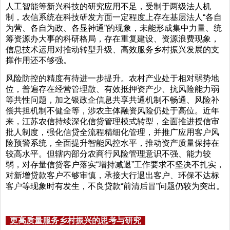
人工智能等新兴科技的研究应用不足，受制于两级法人机
制，农信系统在科技研发方面一定程度上存在基层法人“各自
为营、各自为政、各显神通”的现象，未能形成集中力量、统
筹资源办大事的科研格局，存在重复建设、资源浪费现象，
信息技术运用对推动转型升级、高效服务乡村振兴发展的支
撑作用还不够强。
风险防控的精度有待进一步提升。农村产业处于相对弱势地
位，普遍存在经营管理散、有效抵押资产少、抗风险能力弱
等共性问题，加之银政企信息共享共通机制不畅通、风险补
偿共担机制不健全等，涉农主体融资风险仍处于高位。近年
来，江苏农信持续深化信贷管理模式转型，全面推进授信审
批人制度，强化信贷全流程精细化管理，并推广应用客户风
险预警系统，全面提升智能风控水平，推动资产质量保持在
较高水平。但辖内部分农商行风险管理意识不强、能力较
弱，对存量信贷客户落实“增持减退”工作要求不坚决不扎实，
对新增贷款客户不够审慎，承接大行退出客户、环保不达标
客户等现象时有发生，不良贷款“前清后冒”问题仍较为突出。
更高质量服务乡村振兴的思考与研究