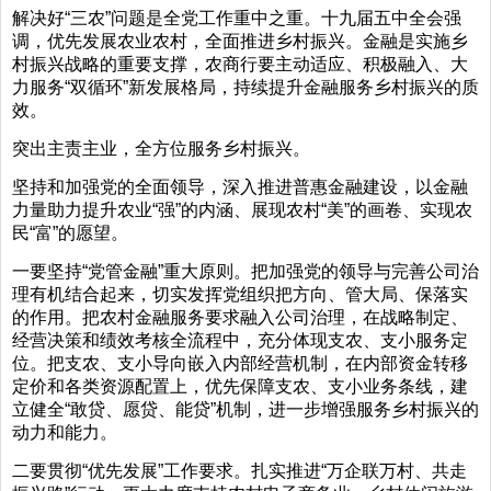
解决好“三农”问题是全党工作重中之重。十九届五中全会强
调，优先发展农业农村，全面推进乡村振兴。金融是实施乡
村振兴战略的重要支撑，农商行要主动适应、积极融入、大
力服务“双循环”新发展格局，持续提升金融服务乡村振兴的质
效。
突出主责主业，全方位服务乡村振兴。
坚持和加强党的全面领导，深入推进普惠金融建设，以金融
力量助力提升农业“强”的内涵、展现农村“美”的画卷、实现农
民“富”的愿望。
一要坚持“党管金融”重大原则。把加强党的领导与完善公司治
理有机结合起来，切实发挥党组织把方向、管大局、保落实
的作用。把农村金融服务要求融入公司治理，在战略制定、
经营决策和绩效考核全流程中，充分体现支农、支小服务定
位。把支农、支小导向嵌入内部经营机制，在内部资金转移
定价和各类资源配置上，优先保障支农、支小业务条线，建
立健全“敢贷、愿贷、能贷”机制，进一步增强服务乡村振兴的
动力和能力。
二要贯彻“优先发展”工作要求。扎实推进“万企联万村、共走