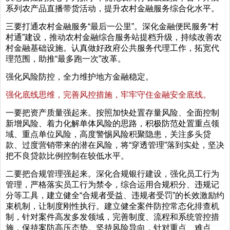
系列农产品直播带货活动，提升农村金融服务综合化水平。
三要打通农村金融服务“最后一公里”。深化金融便民服务“村
村通”建设，推动农村金融综合服务站提档升级，持续改善农
村金融基础设施。认真做好政府公共服务代理工作，拓宽代
理范围，助推“最多跑一次”改革。
强化风险防控，全力维护地方金融稳定。
强化底线思维，完善风控措施，牢牢守住金融安全底线。
一要把资产质量强起来。按照加快处置存量风险、全面控制
新增风险、着力化解单体风险的思路，积极防范处置重点领
域、重点单位风险，高度警惕风险积聚隐患，关注多头贷
款、过度营销带来的潜在风险，将“穿透管理”落到实处，坚决
把不良贷款比例控制在较低水平。
二要把合规管理强起来。深化合规银行建设，强化员工行为
管理，严格落实员工行为禁令，综合运用合规积分、违规记
分等工具，建立健全“合规者受益、违规者受罚”的长效激励约
束机制，让制度刚性执行。建立健全案件防控常态化排查机
制，针对案件高发多发领域，完善制度、流程和系统管控措
施，保持案防高压态势。坚持风险导向，针对重点、难点、