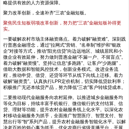
略提供有效的人力资源保障。
聚力改革创新，全速补齐“三农”金融短板。
聚焦民生短板弱项改革创新，努力把“三农”金融短板补得更
实。
一要破解农村市场主体融资痛点。着力破解“融资难”。深刻践
行普惠金融理念，通过“拉网式”营销、“名单制”维护和“银政
企”对接等方式，推动“阳光信贷”向边远地区、城镇居民和小
微企业有效延伸，努力做到普惠金融“不漏一户、不留盲点”。
着力破解“融资慢”。坚持让信息“多跑路”、让客户“少跑腿”，
借助大数据和智能风控技术，创新业务模式、改进业务流
程，推动申贷、借贷、还贷等环节从线下向线上迁移。着力
破解“融资贵”。认真执行LPR定价机制，切实降低贷款利率；
积极推广无还本续贷产品，努力降低“三农”客户转续贷成本。
二要推动现代金融服务向农村延伸。以推进城乡金融服务均
等化为目标，持续丰富手机银行、微信银行的支付结算、信
贷、理财等功能，提升农村金融服务线上化水平。以深化农
村移动金融服务为抓手，全面推广智慧医疗、智慧支付、智
慧出行等“智”系列产品，提升农村金融服务智能化水平。以解
决老百姓的烦心事为抓手，优化农商行省级直播平台，开展