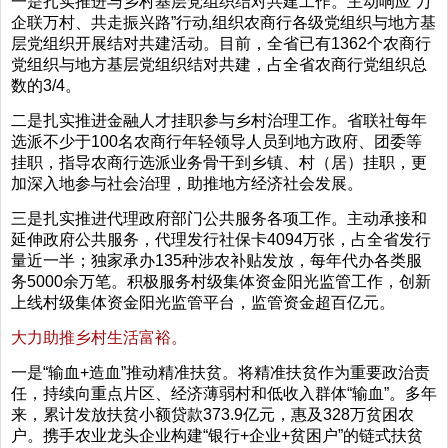
一是扎实推进与乡村基层党组织结对共建工作。主动响应“万
企联万村、共走振兴路”行动,组织农商行各级党组织与地方基
层党组织开展结对共建活动。目前，全省已有1362个农商行
党组织与地方基层党组织结对共建，占全省农商行党组织总
数的3/4。
二是扎实推进金融人才挂职参与乡村治理工作。省联社每年
选派不少于100名农商行年轻领导人员到地方政府、团委等
挂职，指导农商行选派业务骨干到乡镇、村（居）挂职，更
加深入地参与社会治理，助推地方经济社会发展。
三是扎实推进代理政府部门公共服务各项工作。主动承接和
延伸政府公共服务，代理发行社保卡4094万张，占全省发行
量近一半；独家承办135种涉农补贴发放，每年代办各类服
务5000余万笔。积极服务村级集体资金阳光监管工作，创新
上线村级集体资金阳光监管平台，监管资金超百亿元。
大力助推乡村生活富裕。
一是“输血+造血”推动精准扶贫。将精准扶贫作为重要政治责
任，持续向重点片区、经济薄弱村和低收入群体“输血”。多年
来，累计发放扶贫小额贷款373.9亿元，惠及328万贫困农
户。携手农业龙头企业构建“银行+企业+贫困户”的链式扶贫