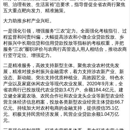
明、治理有效、生活富裕”总要求，指导督促全省农商行聚焦
五大重点靶向发力、精准施策。
大力助推乡村产业兴旺。
一是强化引领，增强服务“三农”定力。全面强化考核指引、过
程监督和问责纠偏，大幅提高涉农和小微企业贷款投放、乡
村振兴中长期信贷和信用贷款投放等指标的考核权重，并把
服务“三农”履职评价与农商行高管选人用人相结合，推动农商
行坚守定位、增强定力。
二是精准服务，高效支持新型主体。聚焦农业农村优先发
展，精准对接乡村振兴金融需求，着力支持涉农新产业、新
业态、新动能。突出支持优质种植业、高效园艺业、特色水
产业以及家庭休闲农业等现代农业发展。2020年9月末，全
省农商行已投放现代农业贷款3.4万户、余额184.4亿元。建
立健全家庭农场、农民合作社和农业龙头企业等新型农业经
营主体经济信息档案，投放各类新型农业经营主体贷款66.7
亿元。持续加大对农村电商的金融支持，提供授信35.1亿
元。积极支持民营经济发展，民营企业贷款余额1.04万亿
元。