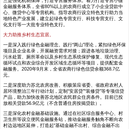
三是强化机制保障，打造专营服务体系。着力打造专营小微
金融服务体系，全省80%以上的农商行成立了小企业贷款中
心、微贷中心等专营机构。指导农商行设立特色支行助力当
地特色产业发展，建立起绿色专营支行、科技专营支行、文
化支行等一大批专业特色支行。
大力助推乡村生态宜居。
一是深入践行绿色金融理念。践行“两山”理论，紧扣绿色环保
项目及企业名录，开展融资需求对接；跟进各地垃圾治理、
污水处置、厕所革命以及乡村生态系统保护修复、现代生态
循环试点和农业综合开发区域生态循环等项目，提供配套金
融服务。2020年9月末，全省农商行绿色信贷余额368.7亿
元。
二是深度助力苏北农房改善。积极策应省委、省政府农村人
居环境整治三年行动计划，定制“安居贷”“装修贷”等专项信贷
产品，助力加快改善苏北地区农民群众住房条件。目前已投
放相关贷款56.9亿元（不含普通住房按揭贷款）。
三是深化农村金融基础设施。通过在社区综合服务中心、村
卫生所等设立便民金融服务站，推动金融服务触角不断向农
村边远地区延伸，打造起“基础金融不出村、综合金融不出