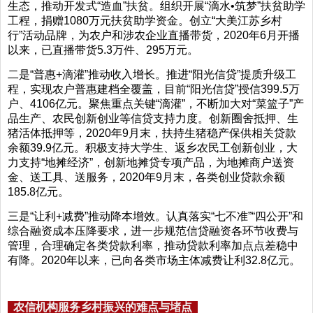
生态，推动开发式“造血”扶贫。组织开展“滴水•筑梦”扶贫助学
工程，捐赠1080万元扶贫助学资金。创立“大美江苏乡村
行”活动品牌，为农户和涉农企业直播带货，2020年6月开播
以来，已直播带货5.3万件、295万元。
二是“普惠+滴灌”推动收入增长。推进“阳光信贷”提质升级工
程，实现农户普惠建档全覆盖，目前“阳光信贷”授信399.5万
户、4106亿元。聚焦重点关键“滴灌”，不断加大对“菜篮子”产
品生产、农民创新创业等信贷支持力度。创新圈舍抵押、生
猪活体抵押等，2020年9月末，扶持生猪稳产保供相关贷款
余额39.9亿元。积极支持大学生、返乡农民工创新创业，大
力支持“地摊经济”，创新地摊贷专项产品，为地摊商户送资
金、送工具、送服务，2020年9月末，各类创业贷款余额
185.8亿元。
三是“让利+减费”推动降本增效。认真落实“七不准”“四公开”和
综合融资成本压降要求，进一步规范信贷融资各环节收费与
管理，合理确定各类贷款利率，推动贷款利率加点点差稳中
有降。2020年以来，已向各类市场主体减费让利32.8亿元。
农信机构服务乡村振兴的难点与堵点