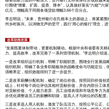
随着创新力度的不断加大，贵州银行支持实体经济成效越来
行围绕“增量、扩面、提质、降本”，认真做好落实“六稳”“六保
亿元，增幅高于同期各项贷款增幅3.66个百分点。
李志明说，“未来，贵州银行在扎根本土的基础上，将紧紧围
州乡村振兴。以润物无声的坚守，践行‘用心的银行’理念，
改革助推发展
“发展既要体制带动，更要机制驱动。根据中央和省委有关精
力、提高效率，改革完善了一系列管理机制。”李志明介绍道
一是改革组织运行机制，明晰了职能职责。围绕全行发展战
组织机制，明确了各业务职能板块的战略使命与功能定位，
清晰界定，组织效能得到了进一步提升。
二是改革薪酬分配机制，确定了岗位价值。按照回归价值创
础上，针对每个岗位评估其相对贡献价值，并在内部分工体
对贡献价值、个人能力差异、员工业绩表现和市场竞争力为
步优化调整该员工的薪酬和职级，提高人才与岗位的匹配度
三是改革选人用人机制，激发了队伍活力。按照公平公正、公