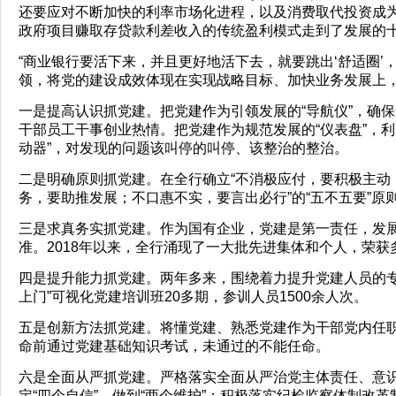
还要应对不断加快的利率市场化进程，以及消费取代投资成为
政府项目赚取存贷款利差收入的传统盈利模式走到了发展的
“商业银行要活下来，并且更好地活下去，就要跳出‘舒适圈’
领，将党的建设成效体现在实现战略目标、加快业务发展上
一是提高认识抓党建。把党建作为引领发展的“导航仪”，确
干部员工干事创业热情。把党建作为规范发展的“仪表盘”，
动器”，对发现的问题该叫停的叫停、该整治的整治。
二是明确原则抓党建。在全行确立“不消极应付，要积极主动
务，要助推发展；不口惠不实，要言出必行”的“五不五要”
三是求真务实抓党建。作为国有企业，党建是第一责任，发
准。2018年以来，全行涌现了一大批先进集体和个人，荣
四是提升能力抓党建。两年多来，围绕着力提升党建人员的专
上门”可视化党建培训班20多期，参训人员1500余人次。
五是创新方法抓党建。将懂党建、熟悉党建作为干部党内任
命前通过党建基础知识考试，未通过的不能任命。
六是全面从严抓党建。严格落实全面从严治党主体责任、意识
定“四个自信”、做到“两个维护”；积极落实纪检监察体制