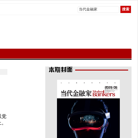
以党
上。