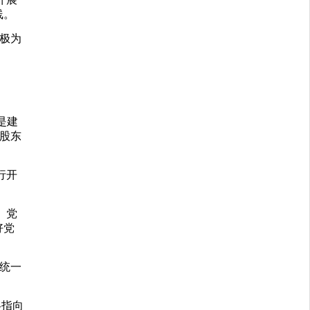
线。
解极为
是建
股东
行开
、党
好党
统一
略指向