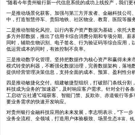
“随着今年贵州银行新一代信息系统的成功上线投产，我们更
一是推动场景化获客。加强与第三方开发者、金融科技公司
中，打造智慧停车、贵阳地铁、社区物业、教育、医院等服
二是推动智能化风控。以行内客户资产数据为基础，依托大
多方外部数据，推出了信用卡综合消费分期和专项分期、薪
同时，辅助生物识别、电子签名、行为验证码等综合应用，
低运营成本的同时，有效控制不良率。
三是推动数字化管理。坚持把数据作为核心资产和赢得未来
模式转变的利器，不断强化数据治理，完善数据架构，落地
提供经营管理决策信息，支持全面的成本、预算、盈利性分
四是推动敏捷化交付。组建敏捷型组织，打破部门条线分割
科技成为业务的“加速器”，及时响应客户需求。针对全行各
工启动“云社通”C端获客、智能门禁、反欺诈、赤道银行等
要业务需求的快速开发响应。
对贵州银行金融科技应用的未来发展，李志明表示，“下一步
业务全流程、全领域，打造用户体验极致、场景生态
丰富、线