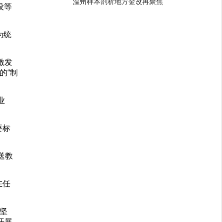
温州样本剖析地方金改再聚焦
设等
为统
激发
的“制
业
要标
送教
在任
坚
开展