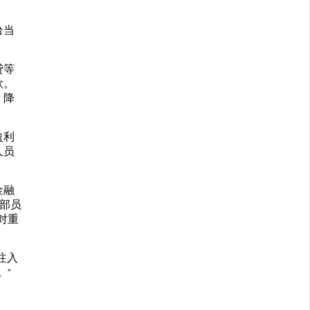
台当
贷等
款。
、降
盈利
人员
金融
部员
对重
注入
。”