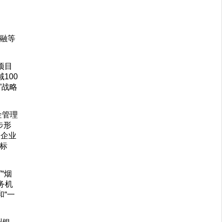
融等
项目
100
”战略
金管理
步形
和企业
标
“烟
务机
“一