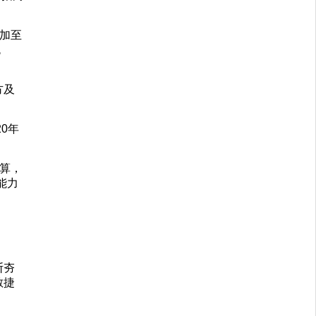
加至
免
方及
0年
算，
能力
断夯
敏捷