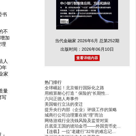
委书
的不
元增加
当代金融家 2026年6月 总第252期
管理
出版时间：2026年06月10日
查看详细内容
法人
0年
业家
热门排行
全球崛起！北京银行国际化之路
质量
用精算耐心打造 “ 保险的“长期性...
谱写
六问正德人寿事件
美国银行立法的变迁
提升央行内部（企业）评级工作的策略
城商行公司治理重在依“理”而治
网络游戏行业洗钱风险及监管对策
吕底亚王国的琥珀金币——外国货币史...
【连载】一位“老建行”32年的难忘记...
命，