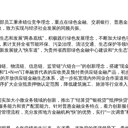
干部员工秉承错位竞争理念，重点在绿色金融、交易银行、普惠金
效，致力实现与经济社会发展的同频共振。
好生态和发展“两条底线”，积极践行绿色发展理念，不断加大绿色
，累计支持全省节能环保、污染治理、清洁交通、生态保护等领域
新发展驶入“快车道”，为贵州省西部绿色金融中心建设和“大生态
链、物流链、信息链、监管链“六链合一”的创新理念，搭建“现
和“1+N+n”订单融资代表的应收类及预付类供应链金融产品，初
结合的开放供应链金融生态体系，进一步拓宽境内外同业合作渠道
有序扩大企业抵质押物认定范围，降低建筑施工、旅游等行业准入
加大小微业务领域的创新，推出了“结算贷”“银税贷”“抵押快贷”
服务能力和资产配置能力。针对普惠金融业务特点，着力创新服
理流程，充分发挥地方金融机构“快”的优势，实行“一次调查”和