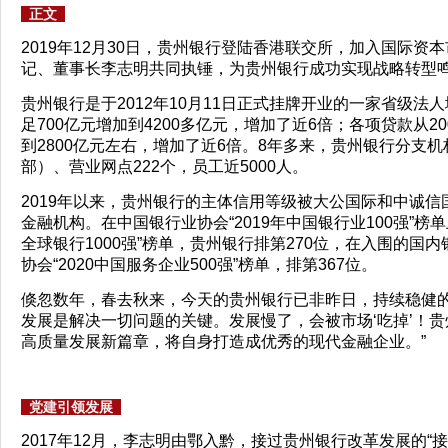
正文
2019年12月30日，贵州银行登陆香港联交所，加入国际资
记、董事长李志明共同执锤，为贵州银行成功实现战略转型
贵州银行是于2012年10月11日正式挂牌开业的一家省级法
足700亿元增加到4200多亿元，增加了近6倍；各项贷款从2
到2800亿元左右，增加了近6倍。8年多来，贵州银行分支
部）、营业网点222个，员工近5000人。
2019年以来，贵州银行的主体信用等级被大公国际和中诚信
金融机构。在中国银行业协会“2019年中国银行业100强”榜单
全球银行1000强”榜单，贵州银行排第270位，在入围的
协会“2020中国服务企业500强”榜单，排第367位。
倏忽数年，春去秋来，今天的贵州银行已非昨日，持续稳健的
发展是解决一切问题的关键。发展慢了，会被市场‘吃掉’！贵
高质量发展新篇章，将自身打造成优秀的现代金融企业。”
党建引领发展
2017年12月，李志明由鄂入黔，接过贵州银行改革发展的