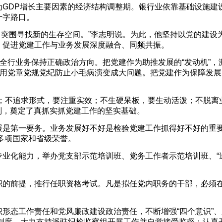
GDP增长主要因素的经济结构调整期。银行业依靠基础设施建
十字路口。
，突围寻找新的生存空间。”李志明说。为此，他坚持以党的建设
，促进党建工作与业务发展深度融合、同频共振。
保全行业务保持正确政治方向。把党建作为助推发展的“发动机”，
利用党章党规党纪防止小毛病演变成大问题。把党建作为保障发展
；不追求形式，要注重实效；不生硬呆板，要生动活泼；不脱离
原则，奠定了真抓实抓党建工作的坚实基础。
展是第一要务。业务发展好不好是检验党建工作抓得好不好的重
获多项国家和省级荣誉。
业化能力，举办党支部示范培训班、党务工作者示范培训班、“
职的前提，推行任职资格考试。凡是拟任党内职务的干部，必须
形态工作责任和党风廉政建设政治责任，不断增强“四个意识”、
改革制度，大力支持派驻纪检监察组开展工作并自觉接受监督；认真