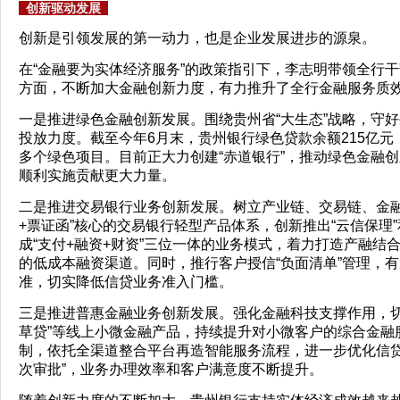
创新驱动发展
创新是引领发展的第一动力，也是企业发展进步的源泉。
在“金融要为实体经济服务”的政策指引下，李志明带领全行
方面，不断加大金融创新力度，有力推升了全行金融服务质
一是推进绿色金融创新发展。围绕贵州省“大生态”战略，守
投放力度。截至今年6月末，贵州银行绿色贷款余额215亿元
多个绿色项目。目前正大力创建“赤道银行”，推动绿色金融创
顺利实施贡献更大力量。
二是推进交易银行业务创新发展。树立产业链、交易链、金融
+票证函”核心的交易银行轻型产品体系，创新推出“云信保理”
成“支付+融资+财资”三位一体的业务模式，着力打造产融
的低成本融资渠道。同时，推行客户授信“负面清单”管理，
准，切实降低信贷业务准入门槛。
三是推进普惠金融业务创新发展。强化金融科技支撑作用，切实
草贷”等线上小微金融产品，持续提升对小微客户的综合金融
制，依托全渠道整合平台再造智能服务流程，进一步优化信贷管
次审批”，业务办理效率和客户满意度不断提升。