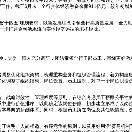
越明显。今年疫情发生以来，在省委、省政府的坚强领导下，贵
”工作。截至6月末，全行实体经济融资余额911亿元，较年初增加
绕‘十四五’规划要求，以新发展理念引领全行高质量发展，全力
进一步打通金融活水流向实体经济远端的末梢经脉。”
神，党委一班人充分调研，团结带领全行干部员工，围绕更好激
。
略调整优化组织架构，梳理重构业务和组织管理流程，着力构建
优化调整了组织结构、岗位设置、员工编制，对每一个岗位职责
造、战略时效性、管理幅度等原则，在综合考虑员工薪酬公平性
系中进行价值排序，以此确定该岗位薪酬，初步建立形成了以岗
基本导向的薪酬体系。同时，根据员工所在岗位及其任职情况，
。
开透明、人岗相适、有序竞争的原则，以及用好用活“赛马机制”