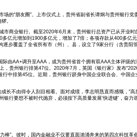
本市场的“朋友圈”。上市仪式上，贵州省副省长谭炯与贵州银行党
鸣锣。
人城市商业银行。截至2020年6月末，贵州银行总资产已从开业时
00多亿元增加到1900多亿元，增加了7倍；各项存款从400多亿
机构逐步覆盖了全省所有市（州）、县，设立了9家分行（含贵阳
国际由AA+调升至AAA，成为贵州省首个拥有双AAA主体评级的
上，贵州银行排第47位。2020年7月，英国《银行家》发布“202
国内银行中排第45位。近期，贵州银行跻身中国企业联合会、中国企
成长不由得令人刮目相看。面对成绩，李志明恳直而感慨，“高
州银行要想不被时代抛弃，必须按下高质量发展‘快进键’，奋力
“接力棒”。彼时，国内金融业不仅要直面汹涌奔来的第四次科技革