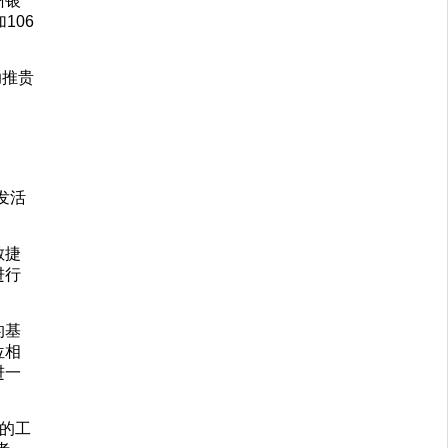
州银
106
助推贵
发活
敏捷
进行
的基
位相
进一
的工