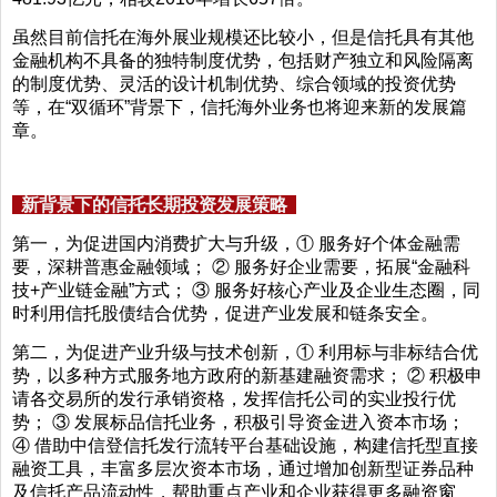
虽然目前信托在海外展业规模还比较小，但是信托具有其他
金融机构不具备的独特制度优势，包括财产独立和风险隔离
的制度优势、灵活的设计机制优势、综合领域的投资优势
等，在“双循环”背景下，信托海外业务也将迎来新的发展篇
章。
新背景下的信托长期投资发展策略
第一，为促进国内消费扩大与升级，① 服务好个体金融需
要，深耕普惠金融领域； ② 服务好企业需要，拓展“金融科
技+产业链金融”方式； ③ 服务好核心产业及企业生态圈，同
时利用信托股债结合优势，促进产业发展和链条安全。
第二，为促进产业升级与技术创新，① 利用标与非标结合优
势，以多种方式服务地方政府的新基建融资需求； ② 积极申
请各交易所的发行承销资格，发挥信托公司的实业投行优
势； ③ 发展标品信托业务，积极引导资金进入资本市场；
④ 借助中信登信托发行流转平台基础设施，构建信托型直接
融资工具，丰富多层次资本市场，通过增加创新型证券品种
及信托产品流动性，帮助重点产业和企业获得更多融资窗