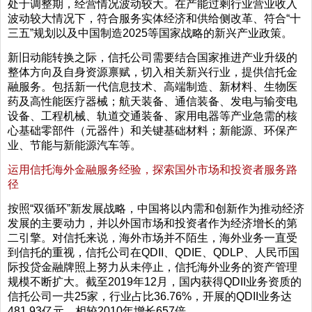
处于调整期，经营情况波动较大。在产能过剩行业营业收入
波动较大情况下，符合服务实体经济和供给侧改革、符合“十
三五”规划以及中国制造2025等国家战略的新兴产业政策。
新旧动能转换之际，信托公司需要结合国家推进产业升级的
整体方向及自身资源禀赋，切入相关新兴行业，提供信托金
融服务。包括新一代信息技术、高端制造、新材料、生物医
药及高性能医疗器械；航天装备、通信装备、发电与输变电
设备、工程机械、轨道交通装备、家用电器等产业急需的核
心基础零部件（元器件）和关键基础材料；新能源、环保产
业、节能与新能源汽车等。
运用信托海外金融服务经验，探索国外市场和投资者服务路
径
按照“双循环”新发展战略，中国将以内需和创新作为推动经济
发展的主要动力，并以外国市场和投资者作为经济增长的第
二引擎。对信托来说，海外市场并不陌生，海外业务一直受
到信托的重视，信托公司在QDII、QDIE、QDLP、人民币国
际投贷金融牌照上努力从未停止，信托海外业务的资产管理
规模不断扩大。截至2019年12月，国内获得QDII业务资质的
信托公司一共25家，行业占比36.76%，开展的QDII业务达
481.93亿元，相较2010年增长657倍。