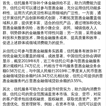
首先，信托服务可弥补个体金融供给不足，助力消费能力提
升。信托公司可以通过参与普惠金融，充分运用信托功能多
样性、运用方式的灵活性和运用领域的广泛性。一方面，通
过开展信托产品创新和模式创新，不断拓宽普惠金融覆盖领
域和人群，提供更丰富、适合的信托产品，通过增加和优化
普惠金融服务供给，改善小微企业、农民、城镇低收入人
群、弱势群体的金融服务可得性问题；另一方面，采用金融
科技和大数据技术，降低金融服务成本、提高质量和效率，
促进上述群体或领域消费能力的提升。
从信托公司参与普惠金融服务实践看，信托服务有效弥补了
传统金融无法覆盖的领域，成效显著。中国信托业协会调研
显示，截至2019年6月，近三年信托公司参与普惠金融服务
累计规模约1.74万亿元，约相当于年均服务普惠金融业务余
额0.58万亿元，与中国人民银行2019年二季度末人民币普惠
金融领域贷款余额约16.34万亿元相比较，信托公司提供的普
惠金融服务约占普惠金融领域贷款余额的3.55%。
其次，信托服务可助力企业提升经营实力，助力国内消费升
级。信托公司的营业范围涵盖资本市场、实业、货币，对应
的客户需求包括债权融资、股权融资、获取优质资产、资产
负债优化、投资理财等。例如，在资本市场，信托可以提供