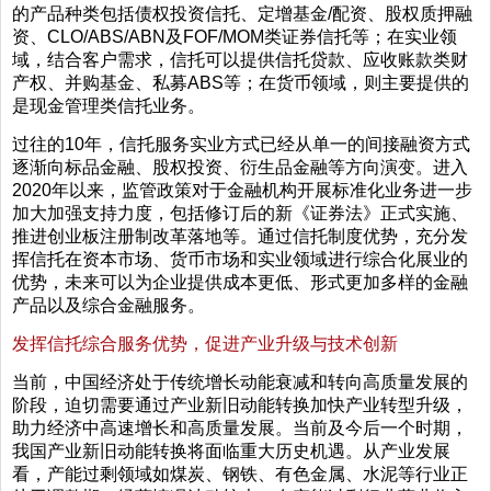
的产品种类包括债权投资信托、定增基金/配资、股权质押融
资、CLO/ABS/ABN及FOF/MOM类证券信托等；在实业领
域，结合客户需求，信托可以提供信托贷款、应收账款类财
产权、并购基金、私募ABS等；在货币领域，则主要提供的
是现金管理类信托业务。
过往的10年，信托服务实业方式已经从单一的间接融资方式
逐渐向标品金融、股权投资、衍生品金融等方向演变。进入
2020年以来，监管政策对于金融机构开展标准化业务进一步
加大加强支持力度，包括修订后的新《证券法》正式实施、
推进创业板注册制改革落地等。通过信托制度优势，充分发
挥信托在资本市场、货币市场和实业领域进行综合化展业的
优势，未来可以为企业提供成本更低、形式更加多样的金融
产品以及综合金融服务。
发挥信托综合服务优势，促进产业升级与技术创新
当前，中国经济处于传统增长动能衰减和转向高质量发展的
阶段，迫切需要通过产业新旧动能转换加快产业转型升级，
助力经济中高速增长和高质量发展。当前及今后一个时期，
我国产业新旧动能转换将面临重大历史机遇。从产业发展
看，产能过剩领域如煤炭、钢铁、有色金属、水泥等行业正