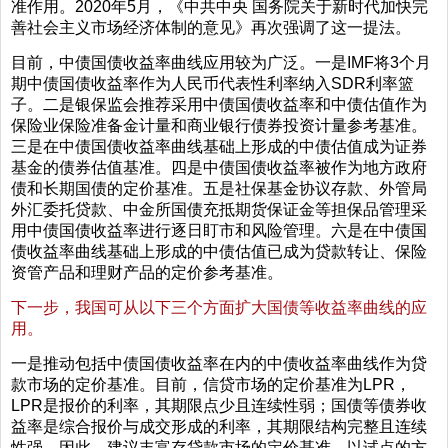
准作用。2020年5月，《中共中央 国务院关于新时代加快完
善社会主义市场经济体制的意见》再次强调了这一提法。
目前，中债国债收益率曲线应用较为广泛。一是IMF将3个月
期中债国债收益率作为人民币代表性利率纳入SDR利率篮
子。二是银保监会推荐采用中债国债收益率和中债估值作为
保险业保险准备金计量和商业银行债券投资计量参考基准。
三是在中债国债收益率曲线基础上形成的中债估值成为证券
基金的债券估值基准。四是中债国债收益率被作为地方政府
债和长期国债的定价基准。五是社保基金协议存款、外管局
外汇委托贷款、中金所国债充抵期货保证金等担保品管理采
用中债国债收益率进行逐日盯市和风险管理。六是在中债国
债收益率曲线基础上形成的中债估值已成为贷款转让、保险
资管产品和理财产品的定价参考基准。
下一步，我国可从以下三个方面扩大国债等收益率曲线的应
用。
一是推动包括中债国债收益率在内的中债收益率曲线作为贷
款市场的定价基准。目前，信贷市场的定价基准为LPR，
LPR是报价的利率，其期限点少且连续性弱；国债等债券收
益率是综合报价与成交形成的利率，其期限结构完整且连续
性强。因此，建议丰富存贷款市场的定价基准，以试点的方