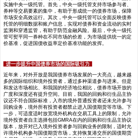
实施中央一级托管。首先，中央一级托管支持市场参与者、
券种等交易要素的集中，有助于形成统一的债券市场，保障
市场安全高效运行。其次，中央一级托管可以全面反映债券
托管的明细数据和账户信息，实现对债券和资金流动的实时
监测和穿透监管，有助于防范金融风险。最后，中央一级托
管可熨平同一券种在不同市场的价差，为市场提供统一的定
价基准，促进国债收益率定价基准功能的发挥。
进一步提升中国债券市场的国际吸引力
近年来，对外开放是我国债券市场发展的一大亮点，越来越
多的国际组织和境外投资者，通过多种渠道参与进来。但是
和发达市场相比、和我国的经济地位相比，债券市场开放的
广度和深度还有提升空间。目前，我国的回购和衍生品主协
议还不符合国际标准，入市的境外普通投资者还未允许参与
回购业务，境外所有投资者都禁止进入国债期货等市场。下
一步，可适度适时放宽境外机构在交易工具上的限制，允许
境外投资者自主选择包括GMRA在内的回购和衍生品主协议
版本，放开对已入境外投资者参与回购业务的限制，适时允
许境外机构参与国债期货市场，支持恢复港交所的国债期货