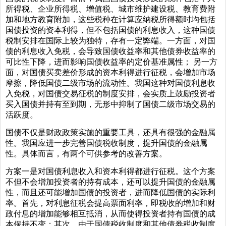
所得税、企业所得税、增值税、城市维护建设税、教育费附
加和地方教育附加，这些税种在计算应纳税所得额时均包括
国债投资的资本利得，但不包括国债的利息收入，这种国债
税制安排在国际上较为独特，存有一定弊端。一方面，对国
债的利息收入免税，会导致国债收益率和其他债券收益率的
可比性下降，进而影响国债收益率的定价基准属性； 另一方
面，对国债买卖差价形成的资本利得进行征税，会增加市场
摩擦，降低国债二级市场的流动性。我国这种对国债利息收
入免税，对国债交易征税的制度安排，会实质上鼓励投资者
买入国债并持有至到期，无形中抑制了国债二级市场交易的
活跃度。
国债不仅是财政政策实施的重要工具，还具有很强的金融属
性。我国应进一步完善国债税收制度，提升国债的金融属
性。具体而言，有两个可供参考的改善方案。
方案一是对国债利息收入和资本利得都进行征税。这个方案
不但不会增加投资者的持有成本，还可以提升国债的金融属
性，而且还可能增加国债的投资者，进而降低国债的实际利
率。首先，对利息征税会提高票面利率，即税收的增加和财
政付息的增加能够相互抵消，从而使得投资者持有国债的成
本保持不变；其次，由于国债税收制度和其他债券税收制度