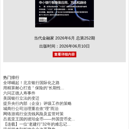
当代金融家 2026年6月 总第252期
出版时间：2026年06月10日
查看详细内容
热门排行
全球崛起！北京银行国际化之路
用精算耐心打造 “ 保险的“长期性...
六问正德人寿事件
美国银行立法的变迁
提升央行内部（企业）评级工作的策略
城商行公司治理重在依“理”而治
网络游戏行业洗钱风险及监管对策
吕底亚王国的琥珀金币——外国货币史...
【连载】一位“老建行”32年的难忘记...