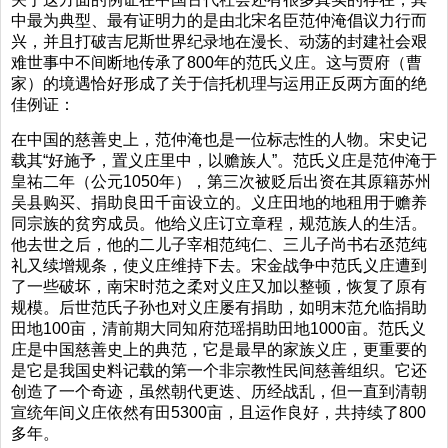
中最为典型、最有证明力的是由北宋名臣范仲淹倡议力行而
兴，并且打破吉尼斯世界纪录地在漫长、动荡的封建社会艰
难世事中不间断地传承了800年的范氏义庄。这与贾府（曹
家）的境遇恰好形成了关于信托机理与运用正反两方面的绝
佳例证：
在中国的慈善史上，范仲淹也是一位标志性的人物。宋史记
载其“好施予，置义庄里中，以赡族人”。范氏义庄是范仲淹于
皇祐二年（公元1050年），第三次被贬后出资在其原籍苏州
吴县购买、捐助良田千亩设立的。义庄田地的地租用于赡养
同宗族的贫穷成员。他给义庄订立章程，规范族人的生活。
他去世之后，他的二儿子宰相范纯仁、三儿子尚书右丞范纯
礼又续增规条，使义庄维持下去。宋金战争中范氏义庄遭到
了一些破坏，南宋时范之柔对义庄又加以整顿，恢复了原有
规模。后世范氏子孙也对义庄屡有捐助，如明末范允临捐助
田地100亩，清前期大同知府范瑶捐助田地1000亩。范氏义
庄是中国慈善史上的典范，它是最早的家族义庄，更重要的
是它是我国史料记载的第一个非宗教性民间慈善组织。它还
创造了一个奇迹，虽然朝代更迭、历经战乱，但一直到清朝
宣统年间义庄依然有田5300亩，且运作良好，共持续了800
多年。