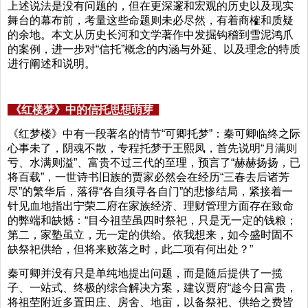
上述说法是没有问题的，但在更深邃和宏观的历史以及现实
舞台的幕布前，考量这些命题则未必尽然，有着商榷和质疑
的余地。本文从历史长河和文学著作中发掘钩稽到雪泥鸿爪
的案例，进一步对“信托”概念的内涵与外延、以及理念的特质
进行阐述和说明。
《红楼梦》中的信托思想萌芽
《红梦楼》中有一段著名的情节“可卿托梦”：秦可卿临终之际
心事未了，阴魂不散，专程托梦于王熙凤，首先说明“月满则
亏、水满则溢”、富贵不过三代的至理，预言了“赫赫扬扬，已
将百载”，一世诗书旧族的贾家必然会在经历“三春去后诸芳
尽”的繁华后，落得“各自须寻各自门”的悲惨结局，紧接着一
针见血地指出宁荣二府在家族经济、理财管理方面存在致命
的弊端和缺憾：“目今祖茔虽四时祭祀，只是无一定的钱粮；
第二，家塾虽立，无一定的供给。依我想来，如今盛时固不
缺祭祀供给，但将来败落之时，此二项有何出处？”
秦可卿并没有只是单纯地提出问题，而是随后提供了一揽
子、一站式、终极的综合解决方案，建议贾府“趁今日富贵，
将祖茔附近多置田庄、房舍、地亩，以备祭祀、供给之费皆