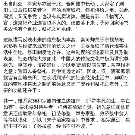
出自此处；将家塾亦设于此。合同族中长幼，大家定了则
例，日后按房掌管这一年的地亩钱粮、祭祀供给之事。如此
周流，又无争竞，也没有典卖诸弊。便是有罪，凡物可入
官，这祭祀产业连官也不入的。便败落下来，子孙回家读书
务农也有个退步，祭祀又可永继。”
这段描写反映出来的信息极为丰富。秦可卿关于宗族祭祀、
家塾教育经费来源安排的长久之计，主要反映了清代现实生
活中茔地、祭田制度之存在。这种制度的理论基础及其形制
表象、社会功能大致如此：中国人的传统文化中极为讲究尊
祖先、重丧葬，慎终追远，所以要“建碑以表先茔，常存报本
之意；置田以备祭祀，足徵追远之诚”。因此，汉、满家庭宗
族皆有茔地祭田。在晚明到清代的社会经济生活中，鲜明存
在的茔地和祭田之制的实际意义除了安葬和祭祀亡者外，主
要的功能还在于：
其一，维系家族和宗族内部血缘纽带。所谓“事死如生，事亡
如存”，要求像对待生者一样侍奉前辈亡灵。祖先意识和族群
意识还借助常年祭祀、祖茔修整、举办家塾、救济族中贫人
等得以强化。所以《朱子治家格言》中要求，“祖宗虽远，祭
祀不可不诚；子孙虽愚，经书不可不读。”