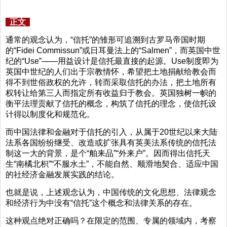
正文
通常的观念认为，“信托”的雏形可追溯到古罗马帝国时期
的“Fidei Commissun”或日耳曼法上的“Salmen”，而英国中世
纪的“Use”——用益设计是信托最直接的起源。Use制度即为
英国中世纪的人们出于宗教情怀，希望把土地捐献给教会而
得不到世俗政权的允许，转而采取信托的办法，把土地所有
权转让给第三人而指定所有收益归于教会。英国独树一帜的
衡平法理贡献了信托的概念，构筑了信托的理念，使信托设
计得以制度化和规范化。
而中国法律和金融对于信托的引入，从属于20世纪以来大陆
法系各国纷纷继受、改造或扩张具有英美法系传统的信托法
制这一大的背景，是个“舶来品”“外来户”。因而得出信托天
生“南橘北枳”“不服水土”，不能自然、顺滑地契合、适应中国
的社经济金融发展实践的结论。
也就是说，上述观念认为，中国传统的文化思想、法律观念
和经济行为中没有“信托”这个概念和法律关系的存在。
这种观点绝对正确吗？在限定的范围、专属的领域内，考察