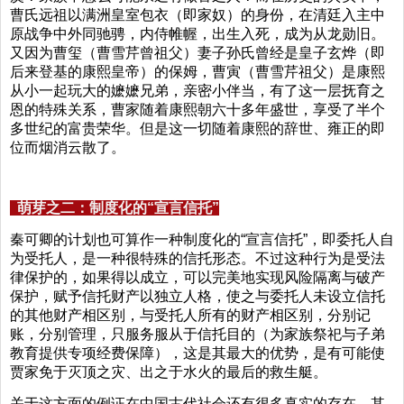
曹氏远祖以满洲皇室包衣（即家奴）的身份，在清廷入主中
原战争中外同驰骋，内侍帷幄，出生入死，成为从龙勋旧。
又因为曹玺（曹雪芹曾祖父）妻子孙氏曾经是皇子玄烨（即
后来登基的康熙皇帝）的保姆，曹寅（曹雪芹祖父）是康熙
从小一起玩大的嬷嬷兄弟，亲密小伴当，有了这一层抚育之
恩的特殊关系，曹家随着康熙朝六十多年盛世，享受了半个
多世纪的富贵荣华。但是这一切随着康熙的辞世、雍正的即
位而烟消云散了。
萌芽之二：制度化的“宣言信托”
秦可卿的计划也可算作一种制度化的“宣言信托”，即委托人自
为受托人，是一种很特殊的信托形态。不过这种行为是受法
律保护的，如果得以成立，可以完美地实现风险隔离与破产
保护，赋予信托财产以独立人格，使之与委托人未设立信托
的其他财产相区别，与受托人所有的财产相区别，分别记
账，分别管理，只服务服从于信托目的（为家族祭祀与子弟
教育提供专项经费保障），这是其最大的优势，是有可能使
贾家免于灭顶之灾、出之于水火的最后的救生艇。
关于这方面的例证在中国古代社会还有很多真实的存在，其