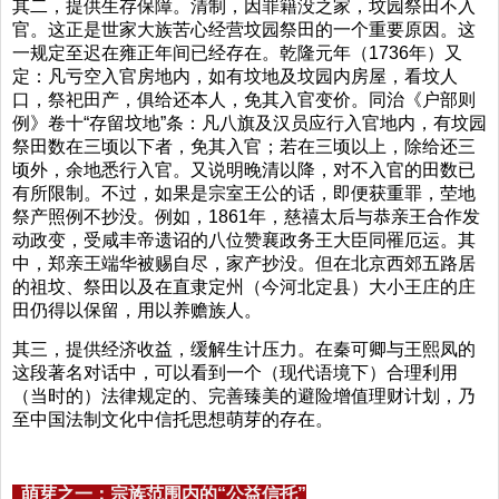
其二，提供生存保障。清制，因罪籍没之家，坟园祭田不入
官。这正是世家大族苦心经营坟园祭田的一个重要原因。这
一规定至迟在雍正年间已经存在。乾隆元年（1736年）又
定：凡亏空入官房地内，如有坟地及坟园内房屋，看坟人
口，祭祀田产，俱给还本人，免其入官变价。同治《户部则
例》卷十“存留坟地”条：凡八旗及汉员应行入官地内，有坟园
祭田数在三顷以下者，免其入官；若在三顷以上，除给还三
顷外，余地悉行入官。又说明晚清以降，对不入官的田数已
有所限制。不过，如果是宗室王公的话，即便获重罪，茔地
祭产照例不抄没。例如，1861年，慈禧太后与恭亲王合作发
动政变，受咸丰帝遗诏的八位赞襄政务王大臣同罹厄运。其
中，郑亲王端华被赐自尽，家产抄没。但在北京西郊五路居
的祖坟、祭田以及在直隶定州（今河北定县）大小王庄的庄
田仍得以保留，用以养赡族人。
其三，提供经济收益，缓解生计压力。在秦可卿与王熙凤的
这段著名对话中，可以看到一个（现代语境下）合理利用
（当时的）法律规定的、完善臻美的避险增值理财计划，乃
至中国法制文化中信托思想萌芽的存在。
萌芽之一：宗族范围内的“公益信托”