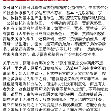
秦可卿的计划可以算作宗族范围内的“公益信托”。中国古代公
民社会体系极为不发达甚或不存在，基本上是以家庭、宗
族、族群为基本生产生活单位，所以应该可以理解和认同这
一公益信托的实施范围。一个明确的例证是，贾府家塾里，
不但有宁荣两府的适龄子弟，如贾宝玉、贾环、贾兰等，还
有贾瑞（因年长还可充当助教角色）、贾蔷、贾菌等相较而
言远支旁系的学生，还有薛蟠、金荣（贾璜妻子的侄儿，与
寡母一起生活）、秦钟（秦可卿的弟弟）等姻亲子弟附学读
书，甚至还有香怜、玉爱等都“亦不知那（哪）一房的亲眷，
亦未考真名姓”。说明贾家私塾具有广泛性和公益性质。
关于此节，原著中有明确交代：“原来贾家之义学离此不远，
不过一里之遥，原系当日始祖所立，恐族中子弟有贫穷不能
请师者，即入此中肄业。凡族中有官爵之人皆供给银两，按
俸之多寡帮助为学中之费。”也就是说义学的成立非常早，而
且也是有定则和办法的，但这种办法没有制度化，而是有力
者为之。这也就是可卿说的“肯定不是常久之策”，不可持续发
展。很显然，由族中有官爵之家供给银两，虽然便捷简易，
却在理论上无法自洽，形成逻辑闭环：在人治的封建社会，
建立在皇权荫庇之下的富贵是那么脆弱和虚妄，怎能永保无
虞？家族中怎么可能永远有做官之人？而在历史的真实中，