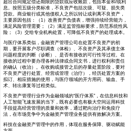
超出合同规定偿还期限的贷款或应收账款，包括本金和/或利
息。按照五级分类标准，不良资产包括次级、可疑、损失类
贷款。商业银行或其他债权人之所以转让或剥离不良资产，
主要原因包括：（1）改善资产负债表，增强持续经营能力，
满足风险管理需要；（2）满足监管指标要求，防范系统性风
险；（3）交给专业机构处置，可降低不良资产的处理成本。
与医疗体系类似，金融资产管理公司在处置不良资产的初
期，要开展客户尽职调查（体检）、不良资产及其承债主体
问题程度的判断（诊断）、是否有接收的可行性等过程。在
接收的过程中要办理各种法律或合同文书，进行权利和责任
的确认（收治）。在收购或接管之后的存量处置阶段，要对
不良资产进行处置、经营或管理（治疗），经历处置方案的
拟订、相应措施的使用，与医疗领域的开方用药、输血、手
术、转出康复等过程类似。
不良资产管理行业作为金融领域的“医疗体系”，在信息科技和
人工智能飞速发展的当下，既有必要也有极大空间运用科技
手段提高经营管理的质量和效率，通过靶向治疗和免疫疗
法，在市场竞争中为金融资产管理业务提供有效解决方案。
科技在金融资产管理中的作用，体现在服务保障、驱动赋能
方面。