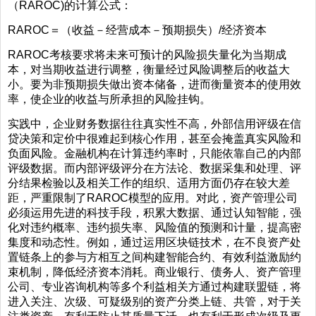
（RAROC)的计算公式：
RAROC＝（收益－经营成本－预期损失）/经济资本
RAROC考核要求将未来可预计的风险损失量化为当期成
本，对当期收益进行调整，衡量经过风险调整后的收益大
小。要为非预期损失做出资本储备，进而衡量资本的使用效
率，使企业的收益与所承担的风险挂钩。
实践中，企业财务数据往往真实性不高，外部信用评级在信
贷决策和定价中很难起到核心作用，甚至会掩盖真实风险和
负面风险。金融机构在计算违约率时，只能依靠自己的内部
评级数据。而内部评级评分在方法论、数据采集和处理、评
分结果检验以及相关工作的组织、适用方面仍存在较大差
距，严重限制了RAROC模型的应用。对此，资产管理公司
必须运用先进的科技手段，积累大数据、通过认知智能，强
化对违约概率、违约损失率、风险值的预测和计量，提高密
集度和动态性。例如，通过运用区块链技术，在不良资产处
置链条上的参与方相互之间构建智能合约、有效利益激励约
束机制，降低经济资本消耗。商业银行、债务人、资产管理
公司、专业咨询机构等多个利益相关方通过构建联盟链，将
进入关注、次级、可疑级别的资产分类上链、共管，对于关