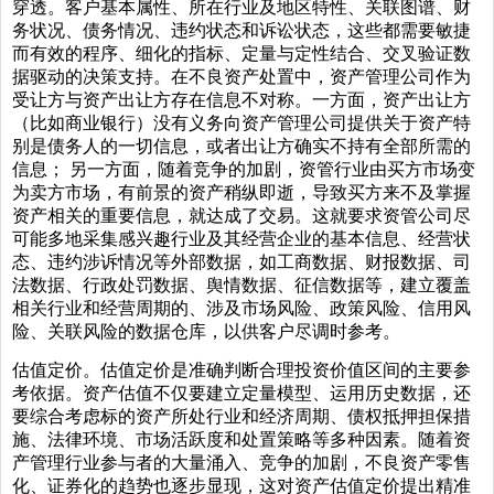
穿透。客户基本属性、所在行业及地区特性、关联图谱、财
务状况、债务情况、违约状态和诉讼状态，这些都需要敏捷
而有效的程序、细化的指标、定量与定性结合、交叉验证数
据驱动的决策支持。在不良资产处置中，资产管理公司作为
受让方与资产出让方存在信息不对称。一方面，资产出让方
（比如商业银行）没有义务向资产管理公司提供关于资产特
别是债务人的一切信息，或者出让方确实不持有全部所需的
信息； 另一方面，随着竞争的加剧，资管行业由买方市场变
为卖方市场，有前景的资产稍纵即逝，导致买方来不及掌握
资产相关的重要信息，就达成了交易。这就要求资管公司尽
可能多地采集感兴趣行业及其经营企业的基本信息、经营状
态、违约涉诉情况等外部数据，如工商数据、财报数据、司
法数据、行政处罚数据、舆情数据、征信数据等，建立覆盖
相关行业和经营周期的、涉及市场风险、政策风险、信用风
险、关联风险的数据仓库，以供客户尽调时参考。
估值定价。估值定价是准确判断合理投资价值区间的主要参
考依据。资产估值不仅要建立定量模型、运用历史数据，还
要综合考虑标的资产所处行业和经济周期、债权抵押担保措
施、法律环境、市场活跃度和处置策略等多种因素。随着资
产管理行业参与者的大量涌入、竞争的加剧，不良资产零售
化、证券化的趋势也逐步显现，这对资产估值定价提出精准