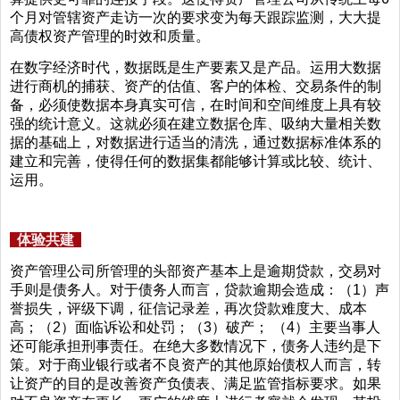
个月对管辖资产走访一次的要求变为每天跟踪监测，大大提
高债权资产管理的时效和质量。
在数字经济时代，数据既是生产要素又是产品。运用大数据
进行商机的捕获、资产的估值、客户的体检、交易条件的制
备，必须使数据本身真实可信，在时间和空间维度上具有较
强的统计意义。这就必须在建立数据仓库、吸纳大量相关数
据的基础上，对数据进行适当的清洗，通过数据标准体系的
建立和完善，使得任何的数据集都能够计算或比较、统计、
运用。
体验共建
资产管理公司所管理的头部资产基本上是逾期贷款，交易对
手则是债务人。对于债务人而言，贷款逾期会造成：（1）声
誉损失，评级下调，征信记录差，再次贷款难度大、成本
高；（2）面临诉讼和处罚；（3）破产； （4）主要当事人
还可能承担刑事责任。在绝大多数情况下，债务人违约是下
策。对于商业银行或者不良资产的其他原始债权人而言，转
让资产的目的是改善资产负债表、满足监管指标要求。如果