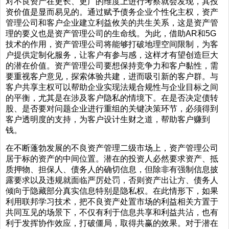
对不良资产在更长、更广的维度上进行考察就会发现，其投
资价值是显而易见的。通过赋予债务企业个性化主权，资产
管理公司和客户企业建立利益攸关的共生关系，这是资产管
理的要义也是资产管理公司的生命线。为此，借助AR和5G
技术的作用，资产管理公司将能够打破地理空间限制，为客
户提供定制化服务，让客户有参与感，这样才有望创造巨大
的潜在价值。资产管理公司要想保持竞争力和客户黏性，需
要重视客户意见，探索体验共建，进而吸引新的客户群。与
客户共享主权可以帮助企业实现法规合规性与企业目标之间
的平衡，尤其是在涉及客户隐私的情境下。在是否决定债转
股、是否要对问题企业进行重组的关键决策环节，必须得到
客户透明度的支持，为客户设计生财之道，帮助客户赚到
钱。
在不断蓬勃发展的不良资产管理二级市场上，资产管理公司
居于标的资产的中间位置。潜在的投资人必然要求资产、抵
质押物、担保人、债务人的确切信息，但除非有强制信息披
露要求以及违规就面临严厉处罚，否则资产出让方、债务人
倾向于隐藏部分真实信息特别是隐私权。在此情形下，如果
利用联邦学习技术，把不良资产处置市场的利益相关方置于
共同互见的场景下，不仅有利于信息共享和利益共沾，也有
利于发挥协作效应，打破僵局，取得共赢的效果。对于潜在