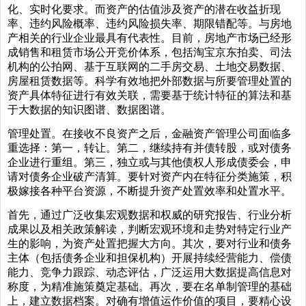
化、实时化要求。而资产的估值涉及资产的潜在收益折现
率、违约风险概率、违约风险损失率、期限错配等。与房地
产相关的行业企业最具有代表性。目前，房地产市场已经形
成销售和租赁市场公开竞价体系，包括淘宝京东拍卖、司法
机构的公拍网、基于互联网的二手房交易、土地交易数据、
房屋租赁数据等。科学有效地把外部数据与所要管理处置的
资产具体特征进行有效关联，需要基于统计特征的算法和基
于大数据的知识图谱、数据图谱。
管理处置。在接收不良资产之后，金融资产管理公司面临多
重选择：第一，转让。第二，继续持有并债转股，或对债务
企业进行重组。第三，独立或与其他债权人形成债委会，申
请对债务企业破产清算。要针对资产内在特征分类施策，积
极嫁接各种平台资源，不断提升资产处置效率和处置水平。
首先，通过广泛收集宏观数据和权威的研究报告、行业分析
成果以及相关政策解读，判断宏观环境和走势对特定行业产
生的影响，为资产处置把握大方向。其次，要对行业和债务
主体（包括债务企业和担保机构）开展持续经营能力、偿债
能力、竞争力跟踪、动态评估，广泛运用大数据提高信息对
称度，为精准施策奠定基础。再次，要在名单制管理的基础
上，建立数据档案。对确有增值运作价值的项目，要精心设