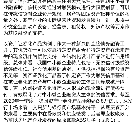
最后，信托计划具有隔离主体的天然属性。在帮助中小微企
业融资时，信托公司通过对融资模式进行大幅度创新，可以
在传统信贷对企业资产规模、房产等固定资产抵押价值的考
量之外，基于企业的实际经营状况和发展潜力，进一步将中
小微企业的动产设备、经营权、租赁权、知识产权等要素作
为获取融资的支持。
以资产证券化产品为例，作为一种新兴的直接债务融资工
具，其优势在于可以依靠特定资产组合和特定资产在未来产
生的现金流作为偿付支持，在结构化设计产品时进行信用增
级。总体来看，我国中小微企业特点包括：无资信评级或资
信评级很低、社会信用基础薄弱、可供抵押担保的有形资产
不足等。资产证券化产品基于特定资产作为融资信用基础，
在被证券化的资产与中小微企业融资主体之间形成破产隔
离，更加依赖被证券化资产未来形成的现金流进行债务偿
付，有效弱化了对中小微企业融资人主体的资信要求。截至
2020年一季度，我国资产证券化产品余额约3.6万亿元，从发
行市场来看，交易所与银行间市场基本持平；从底层资产分
类来看，主要集中在贷款类和供应链类，后者即应收账款，
当前以房地产企业发行的应收账款ABS居多（见图1）。