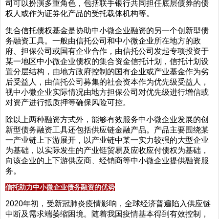
司可以扮演多重角色，包括联手银行共同担任底层债券的债
权人或作为证券化产品的受托载体机构等。
集合信托债权基金是协助中小微企业融资的另一个创新型债
务融资工具。一般由信托公司和中小微企业所在地方的政
府、担保公司或国有企业合作，由信托公司发起专项投资于
某一地区中小微企业债权的集合资金信托计划，信托计划设
置分层结构，由地方政府控制的国有企业或产业基金作为劣
后受益人，由信托公司募集的社会资本作为优先级受益人，
视中小微企业实际情况由地方担保公司对优先级进行增信或
对资产进行抵质押等确保风险可控。
除以上两种融资方式外，能够有效服务中小微企业发展的创
新型债务融资工具还包括供应链金融产品。产品主要围绕某
一产业链上下游展开，以产业链中某一实力较强的大型企业
为基础，以实际发生的产业链贸易及应收应付债权为基础，
向该企业的上下游供应商、经销商等中小微企业提供融资服
务。
信托助力中小微企业债务融资的优势
2020年初，受新冠肺炎疫情影响，全球经济普遍陷入供应链
中断及需求端萎缩困境。随着我国疫情基本得到有效控制，