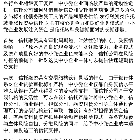
各行各业相继复工复产，中小微企业面临较严重的流动性危
机，信托公司如何凭借自身信贷和受托服务功能,通过多角色
参与标准化债务融资工具的产品和服务供给,发行融资类信托
或股权投资类信托,为具有核心竞争力和良好业务模式的中小
微企业发展注入资金,是信托转型关键期面对的长期课题。
首先，信托融资具有审批周期短、时效性强的特点。受疫情
影响，一些原本具备良好现金流水平及还款能力、业务模式
及资产质量良好的中小微企业也未能幸免。信托公司在风险
可控的前提下，针对这类中小企业主体可以提供快速短期信
贷支持。
其次，信托融资具有交易结构设计灵活的特点。由于银行体
系对企业贷款审批标准严格，中小微企业仅靠自身资信水平
难以从银行系统获得及时的流动性支持。而信托公司基于交
易结构的灵活性，可以在设计信托产品时将中小微企业、信
托公司、商业银行、担保公司、融资租赁公司等主体通过合
理可行的交易结构进行串联，如设计有外部担保的资金信
托、有融资租赁资产抵质押的动产信托等模式。在各市场参
与主体风险自担、分散风险的同时，给予中小微企业成本适
中、额度适宜的信贷支持。