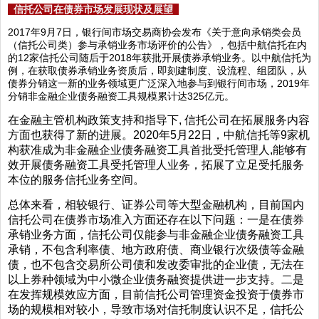
信托公司在债券市场发展现状及展望
2017年9月7日，银行间市场交易商协会发布《关于意向承销类会员
（信托公司类）参与承销业务市场评价的公告》，包括中航信托在内
的12家信托公司随后于2018年获批开展债券承销业务。以中航信托为
例，在获取债券承销业务资质后，即刻建制度、设流程、组团队，从
债券分销这一新的业务领域更广泛深入地参与到银行间市场，2019年
分销非金融企业债务融资工具规模累计达325亿元。
在金融主管机构政策支持和指导下, 信托公司在拓展服务内容
方面也获得了新的进展。2020年5月22日，中航信托等9家机
构获准成为非金融企业债务融资工具首批受托管理人,能够有
效开展债务融资工具受托管理人业务，拓展了立足受托服务
本位的服务信托业务空间。
总体来看，相较银行、证券公司等大型金融机构，目前国内
信托公司在债券市场准入方面还存在以下问题：一是在债券
承销业务方面，信托公司仅能参与非金融企业债务融资工具
承销，不包含利率债、地方政府债、商业银行次级债等金融
债，也不包含交易所公司债和发改委审批的企业债，无法在
以上券种领域为中小微企业债务融资提供进一步支持。二是
在发挥规模效应方面，目前信托公司管理资金投资于债券市
场的规模相对较小，导致市场对信托制度认识不足，信托公