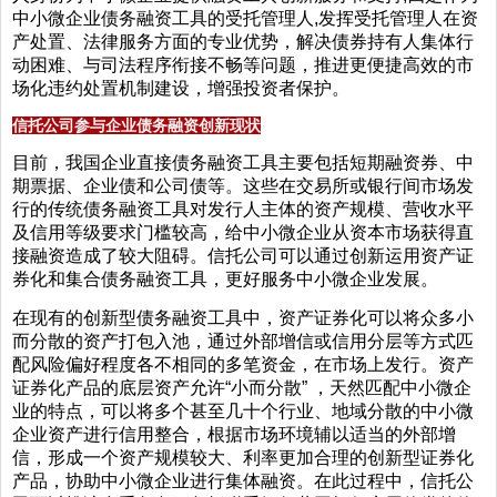
中小微企业债务融资工具的受托管理人,发挥受托管理人在资
产处置、法律服务方面的专业优势，解决债券持有人集体行
动困难、与司法程序衔接不畅等问题，推进更便捷高效的市
场化违约处置机制建设，增强投资者保护。
信托公司参与企业债务融资创新现状
目前，我国企业直接债务融资工具主要包括短期融资券、中
期票据、企业债和公司债等。这些在交易所或银行间市场发
行的传统债务融资工具对发行人主体的资产规模、营收水平
及信用等级要求门槛较高，给中小微企业从资本市场获得直
接融资造成了较大阻碍。信托公司可以通过创新运用资产证
券化和集合债务融资工具，更好服务中小微企业发展。
在现有的创新型债务融资工具中，资产证券化可以将众多小
而分散的资产打包入池，通过外部增信或信用分层等方式匹
配风险偏好程度各不相同的多笔资金，在市场上发行。资产
证券化产品的底层资产允许“小而分散” ，天然匹配中小微企
业的特点，可以将多个甚至几十个行业、地域分散的中小微
企业资产进行信用整合，根据市场环境辅以适当的外部增
信，形成一个资产规模较大、利率更加合理的创新型证券化
产品，协助中小微企业进行集体融资。在此过程中，信托公