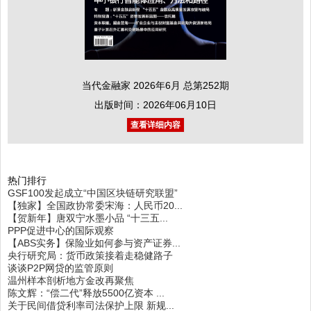
当代金融家 2026年6月 总第252期
出版时间：2026年06月10日
查看详细内容
热门排行
GSF100发起成立“中国区块链研究联盟”
【独家】全国政协常委宋海：人民币20...
【贺新年】唐双宁水墨小品 “十三五...
PPP促进中心的国际观察
【ABS实务】保险业如何参与资产证券...
央行研究局：货币政策接着走稳健路子
谈谈P2P网贷的监管原则
温州样本剖析地方金改再聚焦
陈文辉：“偿二代”释放5500亿资本 ...
关于民间借贷利率司法保护上限 新规...