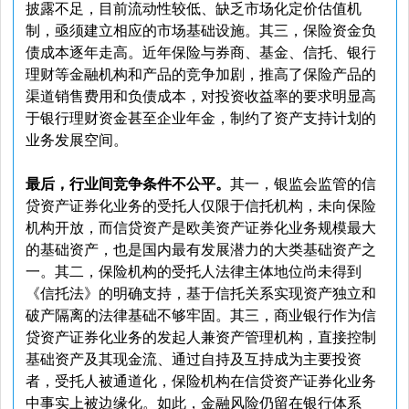
披露不足，目前流动性较低、缺乏市场化定价估值机
制，亟须建立相应的市场基础设施。其三，保险资金负
债成本逐年走高。近年保险与券商、基金、信托、银行
理财等金融机构和产品的竞争加剧，推高了保险产品的
渠道销售费用和负债成本，对投资收益率的要求明显高
于银行理财资金甚至企业年金，制约了资产支持计划的
业务发展空间。
最后，行业间竞争条件不公平。
其一，银监会监管的信
贷资产证券化业务的受托人仅限于信托机构，未向保险
机构开放，而信贷资产是欧美资产证券化业务规模最大
的基础资产，也是国内最有发展潜力的大类基础资产之
一。其二，保险机构的受托人法律主体地位尚未得到
《信托法》的明确支持，基于信托关系实现资产独立和
破产隔离的法律基础不够牢固。其三，商业银行作为信
贷资产证券化业务的发起人兼资产管理机构，直接控制
基础资产及其现金流、通过自持及互持成为主要投资
者，受托人被通道化，保险机构在信贷资产证券化业务
中事实上被边缘化。如此，金融风险仍留在银行体系