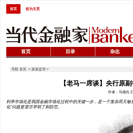
首页
设为主页
首页
目录
杂志
导航
首页
->
政策监管
>
【老马一席谈】央行原副
作者：马德伦 日期：
利率市场化是我国金融市场化过程中的关键一步，是一个复杂而又敏
化”问题更需尽早明了和防范。