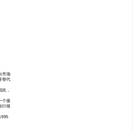
向市场
等替代
因此，
一个接
银行很
995