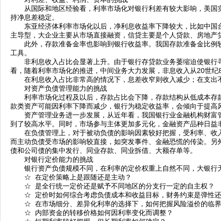
从国际和地区经验看，利率市场化对银行利差有较大影响，美国实
持净息差稳定。
东亚经济体利率市场化以后，净利息收益率下降较大，比如中国台
主导型，大企业主要从市场直接融资，信贷主要是个人贷款、房地产
此外，存款准备金率也影响到银行收益率。我国存款准备金比例较
工具。
非利息收入占比会显著上升。由于银行存贷款业务萎缩迫使银行寻
看，随着利率市场化的推进，中间业务大力发展，非息收入从20世纪80
在利息收入占比非常高的情况下，息差收窄则收入减少；在支出不
对资产负债管理能力的挑战
利率市场化过程及以后，存款占比会下降，存款结构从低成本存款
款类资产可能因利率下降而减少，银行为稳定收益率，会倾向于提高
资产管理业务进一步发展，从近年看，我国银行业金融机构财富管理
到了较高水平。同时，市场参与主体更加多元化，金融资产品种日益
在负债管理上，对于被动负债的影响因素较好把握，受利率、收入
而主动负债受市场的影响较直接，如突发事件、金融恐慌的传染。另
债和公司债的集中发行、同业存款、同业拆借、大额存单等。
对银行定价能力的挑战
银行资产负债规模不同，在利率的定价权重上自然不同，大银行无
☆ 在定价策略上是跟随还是主动？
☆ 是全行统一定价还是赋予不同地区的分支行一定的自主权？
☆ 定价时如何综合考虑负债成本和收益目标，财务约束是弹性还
☆ 在市场细分、差异化利率的选择下，如何把握风险溢价的临界
☆ 内部资金的转移价格如何因利率变化而调整？