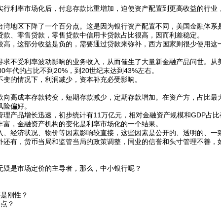
行利率市场化后，付息存款比重增加，迫使资产配置到更高收益的行业
湾地区下降了一个百分点。这是因为银行资产配置不同，美国金融体系
贷款、零售贷款，零售贷款中信用卡贷款占比很高，因而利差稳定。
高，这部分收益是负的，需要通过贷款来弥补，西方国家则很少使用这
求不受利率波动影响的业务收入，从而催生了大量新金融产品问世。从
年代的占比不到20%，到20世纪末达到43%左右。
变的情况下，利润减少，资本补充必受影响。
向高成本存款转变，短期存款减少，定期存款增加。在资产方，占比最
风险偏好。
产品增长迅速，初步统计有11万亿元，相对金融资产规模和GDP占比
丰富，金融资产机构的变化是利率市场化的一个结果。
、经济状况、物价等因素影响较直接，这些因素是公开的、透明的、一
外还有，货币当局和监管当局的政策调整，同业的信誉和头寸管理不善，
疑是市场定价的主导者，那么，中小银行呢？
是刚性？
点？