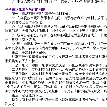
☆ 中国人民银行对利率的引导，发布了Shibor和贷款基础利率
利率市场化改革尚存的问题
第一，市场割裂导致利率传导机制不畅。
☆ 在存贷款市场和货币市场之间，由于存款利率的管制，放开的
回购的价格已基本市场化。
☆ 在场内市场和场外市场之间，场外市场相对于银行间拆借中心
较高门槛，大量的农村信用社、村镇银行、中小企业无法入场交易，
☆ 场内交易有公开报价，交易中心通过点对点或撮合成交，价格
商，价格形成不透明。
☆ 境内市场和境外市场之间，外币不能自由流动，外币头寸受外
市场利率趋势，参考基准为各货币的Libor报价。在人民币汇率未
第二，基准利率不完备。
利率市场化改革最重要的目标是发现基准利率或者建立基准利率形
率须具备以下几个特征。
一是市场化，即由市场供求关系决定，不但反映市场实际供求，还
二是基础性，基础利率在利率体系、金融产品价格体系中处于基础
三是传导性。基准利率所反映的市场信号，或者央行通过基准利率所发
用级别较高的18家报价行，在每个交易日首先根据自身资金头寸及对
高和最低、次低的四个报价，对剩余14个报价按算术平均计算出当期各
1个月以内的品种主要参考回购利率，1个月以上的品种参考央票/债券
国拆借中心的绝大多数交易是短期的，1个月以上的拆借几无成交，所以
第三，定价能力不足。
特别是商业银行根据经济金融情况对利率做出前瞻性的分析、预测
和人才。