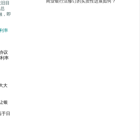
商业银行法修订的实质性进展如何？
依旧目
来总
融，即
利率
协议
款利率
大大
让银
高于日