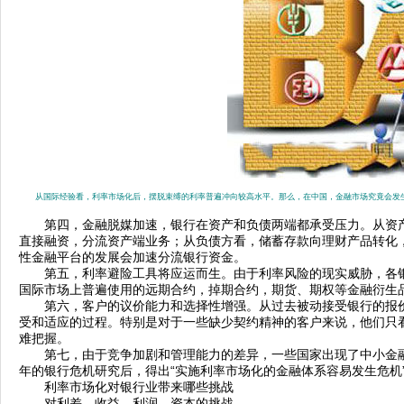
从国际经验看，利率市场化后，摆脱束缚的利率普遍冲向较高水平。那么，在中国，金融市场究竟会发
第四，金融脱媒加速，银行在资产和负债两端都承受压力。从资产
直接融资，分流资产端业务；从负债方看，储蓄存款向理财产品转化
性金融平台的发展会加速分流银行资金。
第五，利率避险工具将应运而生。由于利率风险的现实威胁，各银
国际市场上普遍使用的远期合约，掉期合约，期货、期权等金融衍生
第六，客户的议价能力和选择性增强。从过去被动接受银行的报价
受和适应的过程。特别是对于一些缺少契约精神的客户来说，他们只
难把握。
第七，由于竞争加剧和管理能力的差异，一些国家出现了中小金融机构的
年的银行危机研究后，得出“实施利率市场化的金融体系容易发生危机
利率市场化对银行业带来哪些挑战
对利差、收益、利润、资本的挑战