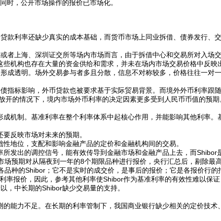
。同时，公开市场操作的报价已市场化。
贷款利率还缺少真实的成本基础，而货币市场上同业拆借、债券发行、
或者上海、深圳证交所等场内市场而言，由于拆借中心和交易所对入场
这些机构也存在大量的资金供给和需求，并未在场内市场交易价格中反映
形成透明。场外交易参与者多且分散，信息不对称较多，价格往往一对
债指标影响，外币贷款也被要求基于实际贸易背景。而境外外币利率跟
完全放开的情况下，境内市场外币利率的决定因素更多受到人民币币值的预期
成机制。基准利率在整个利率体系中起核心作用，并能影响其他利率。
要反映市场对未来的预期。
性地位，支配和影响金融产品的定价和金融机构间的交易。
出的调控信号，能有效传导到金融市场和金融产品上去，而Shibor
市场预期对从隔夜到一年的8个期限品种进行报价，央行汇总后，剔除最
品种的Shibor；它不是实时的成交价，是事后的报价；它是各报价行的
利率报价，因此，参考其他利率使Shibor作为基准利率的有效性难以保证
，中长期的Shibor缺少交易量的支持。
的能力不足。在长期的利率管制下，我国商业银行缺少相关的定价技术