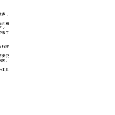
债券，
面面积
平？
带来了
银行转
两类贷
积累。
融工具