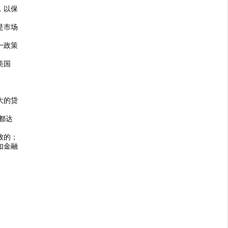
，以保
是市场
一政策
美国
大的贷
都达
致的；
如金融