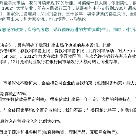
坐享无事福，花间补读未观书”的乐趣。可偏偏一颗大脑，依旧惯性，
982年大学毕业，即在人民银行工作，从最初的中心支行到1985年调
司、国家外汇管理局，又回到总行。三十多年，魂牵梦萦的都是央行、金
的写出来，和大家交流，也自惬意。--马德伦
敏感的政策，应综合考虑、采取循序渐进的方式慎重推行。同时，对“后
的决定》，最先明确了我国利率市场化改革的基本设想。此后：
同业拆借利率，存款利率管上限，贷款利率管下限，允许利率浮动；对人民币
Shibor）。2012年放大存款利率浮动区间，首次允许小银行在基准存
础利率，12月允许商业银行在银行间市场发行大额可转让同业存单。
。市场深化不断扩大，金融和公司企业的自我约束（包括财务约束）能力
期存款占50%。
大多数贷款是固定利率)，很多贷款利率是一年一定。这样的利率特点，
。与金砖国家平均5个百分点相比，我们不高；与美国相比持平，但我们
利息收入占营业收入的比例为84%。
出了缓冲和准备时间(如直接融资、理财产品、互联网金融等)。