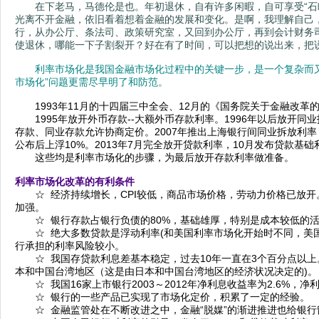
在下老马，马德伦是也。年初退休，自有许多闲暇，自可享受“石畔
光离不开金融，依旧看着想着金融的发展和变化。是啊，我理解自己，1
行，从办公厅、条法司、政策研究室，又回到办公厅，再到会计财务
使退休，哪能一下子割裂开？好在有了时间，可以把想的说出来，把说
利率市场化是我国金融市场化过程中的关键一步，是一个复杂而又
市场化”问题更需尽早明了和防范。
1993年11月的十四届三中全会、12月的《国务院关于金融改革
1995年放开外币存款--大额外币存款利率。1996年以后放开
存款、同业存款允许协商定价。2007年推出上海银行间同业拆放利率（
公布后上浮10%。2013年7月完全放开贷款利率，10月发布贷款基
这些均是利率市场化的步骤，为最后放开存款利率做准备。
利率市场化改革的有利条件
☆ 经济持续增长，CPI较低，商品市场价格，劳动力价格已放开
加强。
☆ 银行存款占银行负债的80%，基础雄厚，特别是成本较低的活
☆ 绝大多数贷款是浮动利率(和美国利率市场化开始时不同，美国
行承担的利率风险较小。
☆ 我国存贷款利息差基本稳定，过去10年一直在3个百分点以上
本和中国台湾地区（这是由日本和中国台湾地区的经济状况决定的)。
☆ 我国16家上市银行2003～2012年净利息收益率为2.6%，净
☆ 银行的一些产品已实现了市场化定价，积累了一定的经验。
☆ 金融监管处在不断改进之中，金融“脱媒”的渐进推进也给银行留