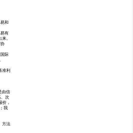
交易和
交易有
出来。
一协
随国际
。
基准利
是由信
高、次
报价，
；我
、方法