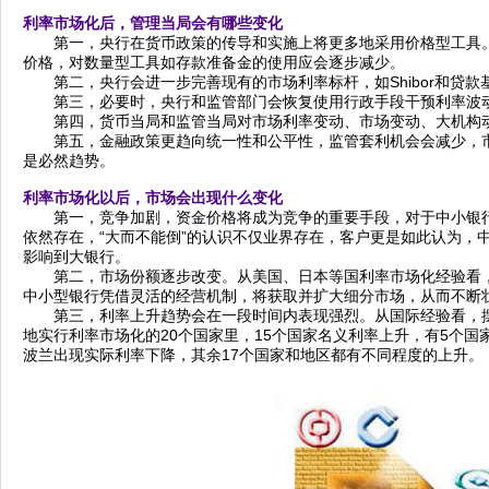
利率市场化后，管理当局会有哪些变化
第一，央行在货币政策的传导和实施上将更多地采用价格型工具。
价格，对数量型工具如存款准备金的使用应会逐步减少。
第二，央行会进一步完善现有的市场利率标杆，如Shibor和贷款
第三，必要时，央行和监管部门会恢复使用行政手段干预利率波
第四，货币当局和监管当局对市场利率变动、市场变动、大机构动
第五，金融政策更趋向统一性和公平性，监管套利机会会减少，市
是必然趋势。
利率市场化以后，市场会出现什么变化
第一，竞争加剧，资金价格将成为竞争的重要手段，对于中小银行
依然存在，“大而不能倒”的认识不仅业界存在，客户更是如此认为，
影响到大银行。
第二，市场份额逐步改变。从美国、日本等国利率市场化经验看，
中小型银行凭借灵活的经营机制，将获取并扩大细分市场，从而不断
第三，利率上升趋势会在一段时间内表现强烈。从国际经验看，摆
地实行利率市场化的20个国家里，15个国家名义利率上升，有5个
波兰出现实际利率下降，其余17个国家和地区都有不同程度的上升。