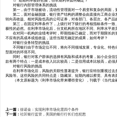
☆ 短期利率较好把握，但长期利率如何确定？
对银行内部管理体系的挑战
第一，由于市场被动，流动性管理面对一个易变和复杂的局面，
第二，面对金融脱媒，银行资产结构的调整会由直接向工商企业发
转向高收益、相对风险也高的公司证券，对各部门、各层次、各产品
第三，在固定利率条件下，上级行对下级行的考核指标条件一致、
极性的必然。在利率市场化后，分支机构所在地区不同、利率水平差
在对同一机构的业绩考评时，即期指标己确定，而对于期限长的资
不应有的高成本或低收益，这些当期无确定的成果，如何考评？
对银行业务转型的挑战
不同银行由于市场定位不同，将向不同领域发展，专业化、特色化
型面对的环境不同。
同时，银行对客户群体的选择有风险和成本的考量，如小企业信贷
款有两个特点：一是成本收入比比较高；二是信用成本比较高，必须
对银行风险的挑战
在利率市场化后，风险的关联性显著提升，银行应特别重视过去忽
风险等。这些风险的共同特点是：隐藏深、短期内难以察觉、具有表
（本文原标题为《利率市场化带来哪些变化》，刊载于《当代金融家
上一篇：
徐诺金：实现利率市场化需四个条件
下一篇：
社区银行监管，美国的银行行长们也犯愁