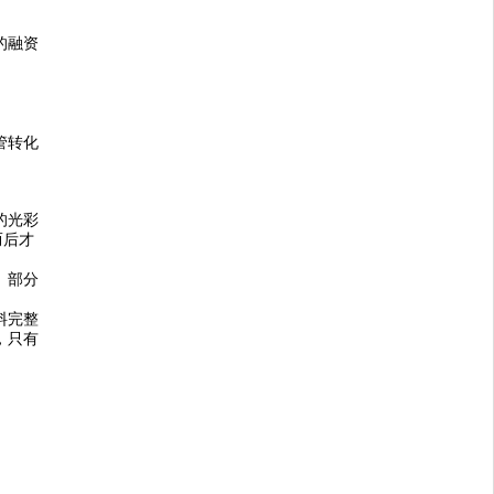
的融资
管转化
的光彩
而后才
。部分
料完整
，只有