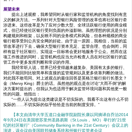
展望未来
提出上述观察，我希望同时从银行家和监管机构的角度找到有意
义的解决方法。一系列针对大型银行风险管理的改革也将社区银行牵
涉进来。这些改革是为了应对少数大型、全球活跃银行使用的商业模
式，但已经使社区银行受到负面的外溢影响。虽然理想的状况是分别
构建规则和框架，以反映不同的业务模式和风险，但各种规模的商业
银行都享受到公共安全网的好处。由于这一原因，我相信，当前的监
管改革进行下去，确保大型银行资本充足、监管合理、也会倒闭，同
样有益于社区银行。实现这一目标将会更好地服务于公众。然而在这
项工作推进的同时，监管机构也应当允许检查人员在对社区银行的监
管工作中更多发挥判断和常识的作用。
我经常听人说，世界已经变得越来越复杂、美国有太多的银行、
我们不能回到比较简单和直接的监管规则以及更多依靠判断的做法。
对此我不敢苟同。对上述观点的最佳回答是英格兰银行前行长墨文？
金（Mervy King）爵士的话。虽然他的观点是在讨论“大而不倒”的解
决方案时提出的，但我认为也适用于解决监管环境问题和其他更一般
性的问题。他指出：
“一些人认为提出这类建议是不切实际的。我看不出这有什么不切
实际的……不切实际的似乎恰恰是当前的制度安排。”
【本文由清华大学五道口金融学院副院长康以同摘译自乔治2014
年9月24日在美国密苏里州圣路易斯（St.Louis， MO）举行的“21世
纪的社区银行”（Community Banking in the 21st Century）会议上的
演讲，该会议由美国联邦储备系统和州银行监管者会议