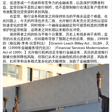
定、促进形成一个高效和有竞争力的金融体系，以及保护消费者利
益。监管目标不是防止银行倒闭，也不是限制银行在满足客户需求和
有效配置信贷资源时承担风险。
在监管、银行业务和政策之间保持恰当的平衡永远是个难题。在
此问题上，今天的环境也并无二致。允许银行具有充分灵活性以适应
快速变化的世界，同时维持一个确保金融稳定和可接受程度的消费者
保护的监管框架，这两者之间长期以来都存在冲突。
保持两者之间的恰当平衡十分重要。历史上有很多例子表明，监
管的出发点是好的，但却最终导致了预期之外的后果。例如，1999年
的《格拉姆-李奇-比雷利法》【Gramm Leach Blilley Act，GLBA，又
称《1999年金融服务现代化法》（Financial Services Modernization
Act of 1999）】允许银行机构涉足非银行金融业务，其目的是使银行
能够分散和降低风险。但我们从本次金融危机得出的教训是，风险承
担、杠杆率和业务模式复杂化的大幅增加，加剧了金融脆弱性。