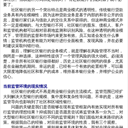
要了。
社区银行的另一个突出特点是商业模式的透明性。传统银行贷款
业务具有内在模糊性，因为这种贷款业务是基于内部的和非公开的信
息，是银行家们从与借款人的交往关系中获得的。但这种商业模式并
不一定是模糊的。与大型银行不同，社区银行的股东、债权人、客户
和监管机构都可以相对容易地监测和识别风险。在这种透明的商业模
式下，管理层的监督和市场约束更加有效。员工知道会发生什么事
情；监管机构也更有能力对银行进行全面检查、发现风险，并在必要
时建议采取纠错行动。
最后，理解社区银行的业务模式，就是理解在风险管理不当时，
倒闭是一种选择。这种特性提供了一个管理风险的强大动机。必须清
楚，并非所有社区银行做得都好，历史上社区银行倒闭的很多，尤其
是在金融危机期间。幸运的是，已经有一个有效的处置程序，可以最
大限度地降低社区和客户的成本，维持基本银行业务，并维护公众的
信心。
当前监管环境的现实情况
社区银行的模式不再是商业银行业的主流模式。监管范围已经扩
大到解决大型银行的规模、集中度和复杂性等问题。不幸的是，这种
监管导向也影响到了社区和区域性银行。
问题的关键是我们是否能够在现有监管框架内有效实现对所有银
行监管的理想结果？抑或我们是否愿意尝试将监管体系一分为二，对
大型银行和社区银行实行不同的监管规则？我们面临对未来路径的决
策。根据我自己的经验，对目前监管环境的性质，我有三个观察。
我的第一个观察是，规则越来越具体和复杂。面对全球化的金融