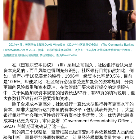
2014年4月，美国国会参议员David Vitter提出《2014年社区银行保全法》（The Community Banking
Preservation Act of 2014）提案，要求联储理事会理事中至少有一位应具备运营或监管社区银行的经验，
意图使监管更能贴近社区银行的现实情况。图为David Vitter
在《巴塞尔资本协议》（Ⅲ）采用之前很久，社区银行被认为是
资本充足的，而且风险也得到充分识别。社区银行目前仍然如此。例
如，资产小于10亿美元的银行，1996年一级资本比率是9.5%，目前
是10.5%。即使如此，社区银行必须接受更加复杂的资本规则、分类
更细的风险权重和资本缓冲。在监管部门要求银行提交的定期报告
中，关于风险加权资本规定的报表长达57行，有89页的填写说明，但
大多数社区银行都不需要增加资本。
除了合规成本更高外，社区银行一直比大型银行持有更高水平的
资本。除非大型银行达到等量的资本水平（包括其表外资产），大型
银行相对于社会和地区性银行享有资本比率优势，这一优势远比融资
成本补贴更为有力，审计总署（Government Accountability Office，
GAO）的近期研究确认了这一点。
我的第二个观察是，监管框架已经演变到不再依赖检查人员的经
验和判断，而是更加强调数据驱动、计量经济模型和度量方法，由此