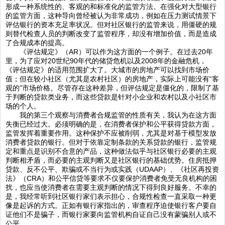
形成一种系统性的、客观的和标准化的监管方法。在强化对大型银行
的监管方面，这种导向曾经被认为非常成功，例如在压力测试情景下
评估银行的资本充足率状况。但对社区银行的监管来说，用僵硬的规
则替代检查人员的判断改变了监管程序，却没有增加价值，而是造成
了合规成本的提高。
《评估规定》（AR）可以作为这方面的一个例子。在过去20年
里，为了应对20世纪90年代的储贷危机以及2008年的金融危机，
《评估规定》的适用范围扩大了。大城市的房地产可以找到市场价
值；但在较小社区（尤其是农村社区）的房地产，实际上可能没有“客
观的”市场价格。尽管存在这种差异，但评估规定是僵化的，限制了基
于判断的贷款类业务，而这些贷款是针对小企业和农村以及小社区市
场的个人。
我的第三个观察与消费者合规监管的性质有关，我认为在这方面
失衡已经过大。必须明确的是，在消费者保护和公平获得贷款方面，
监管发挥着重要作用。这种保护不应被削弱，尤其是对基于模型发放
消费者贷款的银行。但对于依靠定制条款的关系贷款的银行，监管规
定和重点是识别不合意的产品，这种做法似乎与社区银行必要的主观
判断相矛盾，而必要的主观判断又是社区银行的基础优势。住房抵押
贷款、反不公平、欺骗或不当行为或实践（UDAAP）、《社区再投资
法》（CRA）和公平信贷等要求不仅要保护消费者免受无良机构的困
扰，也应当使消费者在需要主观判断的情况下得到良好服务。不幸的
是，我经常听到社区银行家们表示担心，合规性检查一直采取一种更
像是起诉的方式。正如有银行家指出的，审查程序迫使银行客户要自
证他们不是骗子，而银行家要向监管机构自证自己没有蒙骗别人或不
公平。