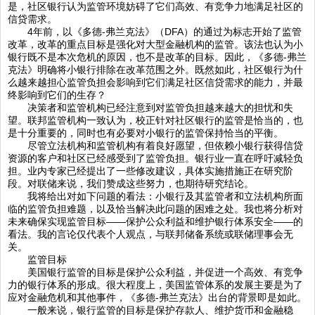
是，社区银行认为监管环境妨碍了它们高效、有竞争力地满足社区的
信贷需求。
4年前，以《多德-弗兰克法》（DFA）的通过为标志开始了监管
改革，改革的重点目标是强化对大型金融机构的监管。该法也认为小
银行既不是本次危机的原因，也不是改革的目标。因此，《多德-弗兰
克法》明确将小银行排除在改革范围之外。既然如此，社区银行为什
么越来越担心监管负担会影响到它们满足社区信贷需求的能力，并最
终影响到它们的生存？
决策者和监管机构已经注意到对监管负担越来越大的担忧和失
望。联邦监管机构一致认为，校正针对社区银行的监管是恰当的，也
是十分重要的，同时也有必要对小银行的监管保持恰当的平衡。
尽管立法机构和监管机构有着良好愿望，但依赖小银行获得信贷
资源的客户和社区已经感受到了监管负担。银行业一直在呼吁减轻负
担。业内专家已经提出了一些修改建议，具体实施措施正在研究阶
段。对联储来说，我们赞成这些努力，也期待研究结论。
我将给出对如下问题的看法：小银行及其监管者和立法机构所面
临的监管负担难题，以及恰当解决此问题的困难之处。我也将分析对
未来确保实现监管目标——保护公众利益和维护银行体系安全——的
看法。我的言论仅代表个人观点，与联邦储备系统或联储理事会无
关。
监管目标
美国银行监管的目标是保护公众利益，并促进一个高效、有竞争
力的银行体系的形成。很大程度上，美国监管体系的发展主要是为了
应对金融危机和其他事件，《多德-弗兰克法》出台的背景即是如此。
一般来说，银行监管的目标是保护存款人、维护货币和金融稳