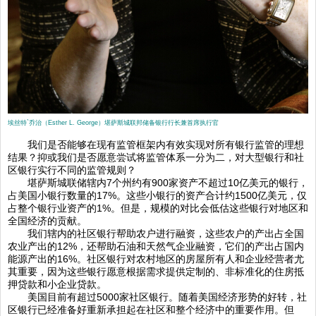
埃丝特`乔治（Esther L. George）堪萨斯城联邦储备银行行长兼首席执行官
我们是否能够在现有监管框架内有效实现对所有银行监管的理想
结果？抑或我们是否愿意尝试将监管体系一分为二，对大型银行和社
区银行实行不同的监管规则？
堪萨斯城联储辖内7个州约有900家资产不超过10亿美元的银行，
占美国小银行数量的17%。这些小银行的资产合计约1500亿美元，仅
占整个银行业资产的1%。但是，规模的对比会低估这些银行对地区和
全国经济的贡献。
我们辖内的社区银行帮助农户进行融资，这些农户的产出占全国
农业产出的12%，还帮助石油和天然气企业融资，它们的产出占国内
能源产出的16%。社区银行对农村地区的房屋所有人和企业经营者尤
其重要，因为这些银行愿意根据需求提供定制的、非标准化的住房抵
押贷款和小企业贷款。
美国目前有超过5000家社区银行。随着美国经济形势的好转，社
区银行已经准备好重新承担起在社区和整个经济中的重要作用。但