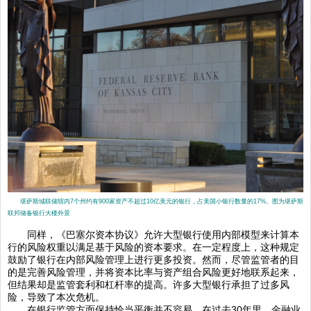
堪萨斯城联储辖内7个州约有900家资产不超过10亿美元的银行，占美国小银行数量的17%。图为堪萨斯
联邦储备银行大楼外景
同样，《巴塞尔资本协议》允许大型银行使用内部模型来计算本
行的风险权重以满足基于风险的资本要求。在一定程度上，这种规定
鼓励了银行在内部风险管理上进行更多投资。然而，尽管监管者的目
的是完善风险管理，并将资本比率与资产组合风险更好地联系起来，
但结果却是监管套利和杠杆率的提高。许多大型银行承担了过多风
险，导致了本次危机。
在银行监管方面保持恰当平衡并不容易。在过去30年里，金融业