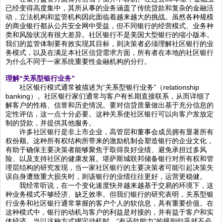
已经变得高度集中，其所从事的业务涵盖了传统贷款和复杂的金融活
动，立法机构和监管机构因此面临着越来越大的挑战。虽然各种规模
的商业银行都从公共安全网中受益，但不同银行的经营模式、业务种
类和风险状况有很大差异。社区银行不是美国大型银行的缩小版本。
我们的监管体制要有效实现其目标，则决策者必须理解社区银行的业
务模式，以及在满足本社区信贷需求方面，所有者在本地的社区银行
为什么不同于一家系统重要性金融机构的分行。
理解“关系型银行业务”
社区银行模式通常被描述为“关系型银行业务”（relationship
banking）。社区银行家们通常与客户有长期直接联系，从而详细了
解客户的性格、信誉和历史情况。要对信贷质量做出基于充分信息的
定性评估，这一点十分必要。这种关系使社区银行可以向客户发放定
制的贷款，并提供其他服务。
许多社区银行是非上市企业，高管层和董事会成员拥有显著所有
权份额。这种所有权结构所带来的激励机制会塑造银行的企业文化，
有助于确保主要决策者能够聚焦于取得良好业绩、避免承担过多风
险、以及支持社区的健康发展。堪萨斯城联邦储备银行对所有权和管
理层结构的研究发现，当一家社区银行的主要决策者可能引起决策失
误自身遭致重大损失时，则该银行的业绩往往更好，运营更稳健。
我经常听说，在一个变化速度快并越来越基于交易的环境下，这
种业务模式不够经济、缺乏效率。但我们银行的研究表明，关系型银
行业务和社区银行通常掌握的客户个人的软信息，具有重要价值。在
这种模式中，银行的动机与客户的利益是对接的，并有益于客户和实
体经济。当以这种方式绑定动机时，“有还款能力”的规则似乎就不必