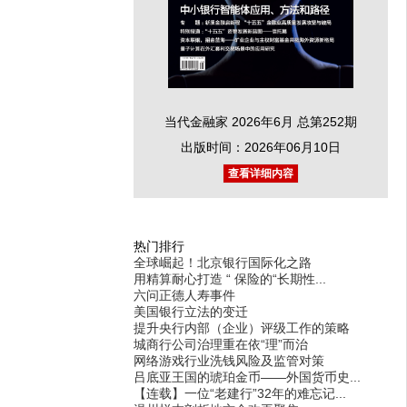
当代金融家 2026年6月 总第252期
出版时间：2026年06月10日
查看详细内容
热门排行
全球崛起！北京银行国际化之路
用精算耐心打造 “ 保险的“长期性...
六问正德人寿事件
美国银行立法的变迁
提升央行内部（企业）评级工作的策略
城商行公司治理重在依“理”而治
网络游戏行业洗钱风险及监管对策
吕底亚王国的琥珀金币——外国货币史...
【连载】一位“老建行”32年的难忘记...