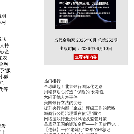
貌明
农村
省联
当代金融家 2026年6月 总第252期
支持
出版时间：2026年06月10日
献金
查看详细内容
支农
金融
予“服
务小微
热门排行
”、
全球崛起！北京银行国际化之路
兵等
用精算耐心打造 “ 保险的“长期性...
六问正德人寿事件
美国银行立法的变迁
提升央行内部（企业）评级工作的策略
城商行公司治理重在依“理”而治
网络游戏行业洗钱风险及监管对策
吕底亚王国的琥珀金币——外国货币史...
行发
【连载】一位“老建行”32年的难忘记...
行上