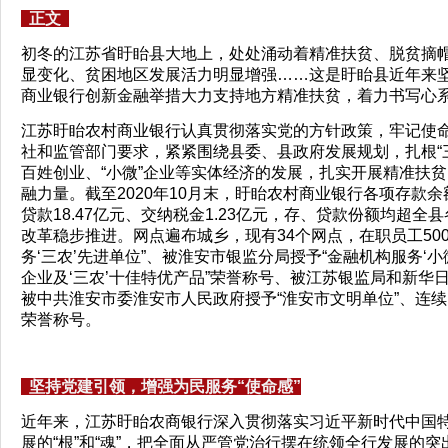
正文
初冬的江苏省盱眙县大地上，处处涌动着精准扶贫、脱贫摘
显变化、贫困地区发展活力明显增强……这是盱眙县近年来
商业银行创新金融举措大力支持地方精准扶贫，着力书写心
江苏盱眙农村商业银行认真贯彻落实党的方针政策，牢记使
社和监管部门要求，紧紧围绕县委、县政府发展规划，扎根“
百姓创业、“小微”企业等实体经济的发展，扎实开展精准扶
融力量。截至2020年10月末，盱眙农村商业银行各项存款余额2
贷款18.47亿元、交纳税金1.23亿元，存、贷款份额均超
改革稳步推进。网点遍布城乡，现有34个网点，在职员工500
务‘三农’先进单位”、被淮安市银监分局授予“金融机构服务‘
企业及‘三农’十佳特优产品”荣誉称号、被江苏银监局和新华日
被中共淮安市委淮安市人民政府授予“淮安市文明单位”、连续
荣誉称号。
坚持党建引领，增强为民服务“使命感”
近年来，江苏盱眙农商银行深入贯彻落实习近平新时代中国
展的“根”和“魂”，把全面从严管党治行摆在统领全行发展的