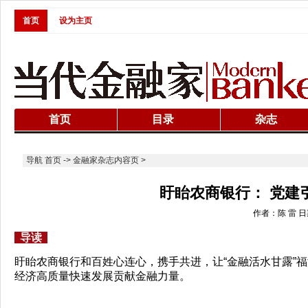
首页
设为主页
首页
目录
杂志
导航
首页
->
金融家杂志内容页
>
盱眙农商银行： 党建
作者：陈 雷 日期：
导读
盱眙农商银行和百姓心连心，携手共进，让“金融活水甘露”福
经济高质量快速发展贡献金融力量。