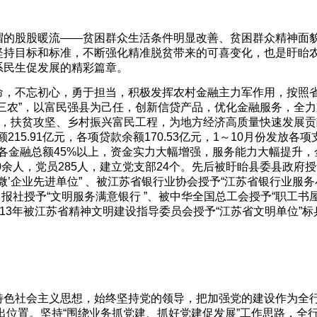
帽的股股暖流——贫困群众生活条件明显改善、贫困群众精神面
坚持目标和标准，不断强化精准脱贫带来的可喜变化，也是盱眙
系民生促发展的精彩篇章。
命，不忘初心，勇于担当，积极发挥农村金融主力军作用，按照
三农”，以富民强县为己任，创新信贷产品，优化金融服务，全力
贫，扶贫攻坚、乡村振兴富民工程，为地方经济高质量快速发展贡
15.91亿元，各项贷款余额170.53亿元，1～10月份发放各项
全县各金融总额45%以上，资金实力大幅增强，服务能力大幅提升，
余人，党员285人，建立党支部24个。先后被盱眙县委县政府授
小微’企业先进单位” 、被江苏省银行业协会授予“江苏省银行业服
报社授予“文明服务满意银行 ”、被中华全国总工会授予“职工书屋
13年被江苏省精神文明建设指导委员会授予“江苏省文明单位”标
特色社会主义思想，始终坚持党的领导，把加强党的建设作为全
突出位置。坚持“围绕业务抓党建、抓好党建促发展”工作思路，全