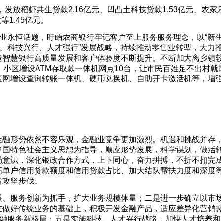
中，发放稻虾共生贷款2.16亿元、凹凸土科技贷款1.53亿元、农家
等1.45亿元。
融业永恒话题，盱眙农商银行牢记客户至上服务服务理念，以“新
行、科技兴行、人才强行”发展战略，持续推动零售业转型，大力
造智慧银行高质量发展和客户体验度不断提升。不断加大离乡镇
、小区增设ATM存取款一体机网点10台，让市民百姓足不出村就
区网增设查询转账一体机、硬币兑换机、自助开卡激活机等，增
金融形势依然不容乐观，金融业竞争更加激烈。机遇和挑战并存
中国特色社会主义思想为指导，顺应形势发展，科学谋划，做活
局意识，深化银政合作方式，上下同心，奋力拼搏，不折不扣完
高单户信用贷款额度和信用贷款占比、加大结队帮扶力度和深度
贫攻坚步伐。
展、服务创新为抓手，扩大业务规模体量；二是进一步确立以市
在做好传统业务的基础上，积极开发金融产品，适应差异化营销
金融服务新格局；五是实施科技、人才兴行战略，加快人才培养和