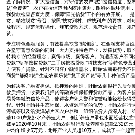
查了解情况，扩大授信面，对守信的农户增加授信额度，整村
贫“全覆盖”，农户在授信范围内随用随办，限额内循环使用
强贷款检查督查力度，保障“阳光信贷”工作的有效开展。二
贫、精准脱贫”号召，按照“扶贫到村、帮扶到户”的要求，对
放程序、规范流程操作、规范贷款方式、规范清收责任、规
贫。
专注特色金融服务，有效提高扶贫“精准度”。在金融支持百
在坚守普惠金融的同时，大力支持特色产业，发挥优势，取长
特我专”的经营理念，赢得市场、赢得客户。为适应客户不同
贷款”“轿车按揭贷款”“二手房按揭贷款”“科技支行”等特色
方便客户贷款。针对不同客户融资需求，盱眙农商银行为不同客
商贷”“都梁e贷”“生态农家乐贷”“复工复产贷”等几十种信
为解决客户融资担保、抵押难的困难，盱眙农商银行先后创
款质押贷、收费权抵押贷等融资担保抵押贷款产品，为客户
易贷等融资信贷产品，使得客户凭荣誉和信誉就能轻松获得
程。针对盱眙县生态环保、水资源丰富的优势，盱眙农商行
河镇等以及沿洪泽湖片区农户养殖，组织信贷人员深入村、
选1000户龙虾水产养殖大户，创新养殖户承包水面经营权
截至2020年10月末，盱眙农商银行发放养殖业贷款2.32亿元
户均年增收5万元，龙虾产业人员超10万人，成就了一个超