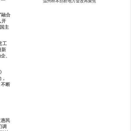
温州样本剖析地方金改再聚焦
”融合
入开
国主
贫工
塘新
动企、
》
动，
，不断
贫惠民
门调