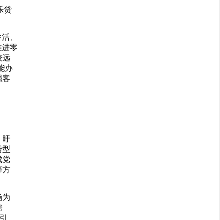
乐贷
生活、
推进零
较远
能办
强客
，盱
转型
成党
等方
场为
需
引