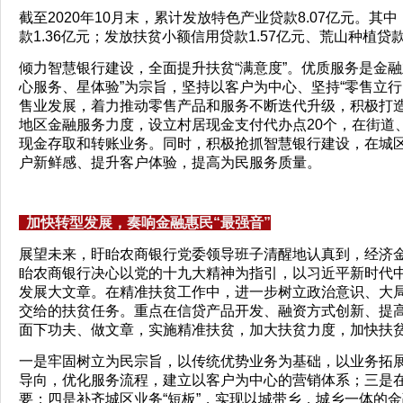
截至2020年10月末，累计发放特色产业贷款8.07亿元。其
款1.36亿元；发放扶贫小额信用贷款1.57亿元、荒山种植贷款
倾力智慧银行建设，全面提升扶贫“满意度”。优质服务是金
心服务、星体验”为宗旨，坚持以客户为中心、坚持“零售立
售业发展，着力推动零售产品和服务不断迭代升级，积极打
地区金融服务力度，设立村居现金支付代办点20个，在街道
现金存取和转账业务。同时，积极抢抓智慧银行建设，在城
户新鲜感、提升客户体验，提高为民服务质量。
加快转型发展，奏响金融惠民“最强音”
展望未来，盱眙农商银行党委领导班子清醒地认真到，经济
眙农商银行决心以党的十九大精神为指引，以习近平新时代
发展大文章。在精准扶贫工作中，进一步树立政治意识、大
交给的扶贫任务。重点在信贷产品开发、融资方式创新、提
面下功夫、做文章，实施精准扶贫，加大扶贫力度，加快扶
一是牢固树立为民宗旨，以传统优势业务为基础，以业务拓
导向，优化服务流程，建立以客户为中心的营销体系；三是
要；四是补齐城区业务“短板”，实现以城带乡，城乡一体的