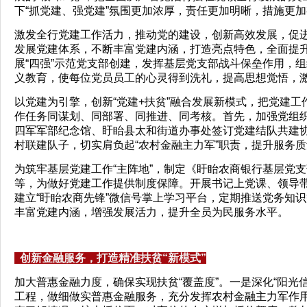
下“抓党建、强党建”氛围更加浓厚，责任更加明晰，措施更
激发全行党建工作活力，推动党的建设，创新高效发展，促进
发展党建体系，不断丰富党建内涵，打造亮点特色，全面提
展“四强”示范党支部创建，发挥基层党支部战斗保垒作用，
义教育，使每位党员员工的心灵得到洗礼，提高思想觉悟，
以党建为引擎，创新“党建+扶贫”融合发展新模式，把党建
作任务同谋划、同部署、同推进、同考核。首先，加强党组
四军军部纪念馆、盱眙县太和街道办事处签订党建结队共建协
村联建队子，切实肩负起“农村金融主力军”职责，提升服务
为筑牢基层党建工作“主阵地”，制定《盱眙农商银行基层党
等，为做好党建工作提供制度保障。开展书记上党课、领导
建立“盱眙农商先锋”微信号掌上学习平台，定期推送党务知识
丰富党建内涵，增强发展活力，提升全员为民服务水平。
创新金融服务，打造精准扶贫“新模式”
加大普惠金融力度，确保实现扶贫“覆盖度”。一是深化“阳光
工程，做细做实普惠金融服务，充分发挥农村金融主力军作用，