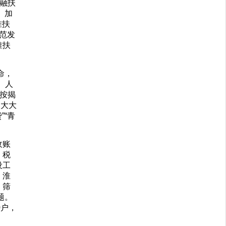
融扶
、加
准扶
范发
准扶
命，
、人
按揭
，大大
“青
收账
、税
设工
、淮
，筛
题。
0户，