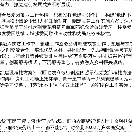
加有力，抓党建促发展成效不断显现。
全员爱岗敬业工作热情。积极发挥党建引领作用，构建“党建+N
升基层党组织的组织力和政治功能，制定党建工作实施方案，深
组织党员员工分批次到黄花塘新四军军部纪念馆参观学习，接受爱
激发爱国热情，增强爱岗敬业主动性和为民服务积极性。
工作融入扶贫工作中。党建工作逢会必讲精准扶贫工作，党建与扶
织之间交流合作，实现优势互补，共同提升。先后与盱眙县黄花
议；与盱眙县管仲镇陡北村等结成“万企联万村 共走振兴路”行
质量，创新服务模式，下沉服务重心，有效融入乡村振兴战略。
支部建设考核方案》《盱眙农商银行创建四强示范党支部考核办法
带领学、亮灯工程晚上集体学、周一集中学等一系列党建学习活
等学习资料，打造“永不下课”的“云上课堂”，紧密结合工作实际
信贷”惠民工程，深耕“三农”市场。盱眙农商银行深入推进金融扶
确保“扶贫路上一个都不能少”。对全县20.02万户家庭实施上