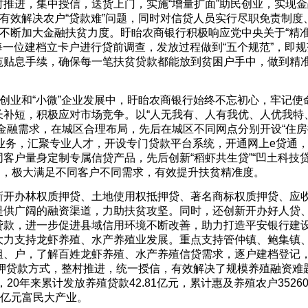
推进，集中授信，送货上门，实施“增量扩面”助民创业，实现金
，有效解决农户“贷款难”问题，同时对信贷人员实行尽职免责制度
是不断加大金融扶贫力度。盱眙农商银行积极响应党中央关于“精
每一位建档立卡户进行贷前调查，发放过程做到“五个规范”，即规
范贴息手续，确保每一笔扶贫贷款都能放到贫困户手中，做到精
姓创业和“小微”企业发展中，盱眙农商银行始终不忘初心，牢记使
补短，积极应对市场竞争。以“人无我有、人有我优、人优我特
金融需求，在城区合理布局，先后在城区不同网点分别开设“住房
专营业务，汇聚专业人才，开设专门贷款平台系统，开通网上e贷通
户量身定制专属信贷产品，先后创新“稻虾共生贷”“凹土科技贷”
贷产品，极大满足不同客户不同需求，有效提升扶贫精准度。
新开办林权质押贷、土地使用权抵押贷、著名商标权质押贷、应
提供广阔的融资渠道，力助扶贫攻坚。同时，还创新开办好人贷
贷款，进一步促进县域信用环境不断改善，助力打造平安银行建
大力支持龙虾养殖、水产养殖业发展。重点支持管仲镇、鲍集镇
组、户，了解百姓龙虾养殖、水产养殖信贷需求，逐户建档登记
质押贷款方式，整村推进，统一授信，有效解决了规模养殖融资难
，20年来累计发放养殖贷款42.81亿元，累计惠及养殖农户3526
百亿元富民大产业。