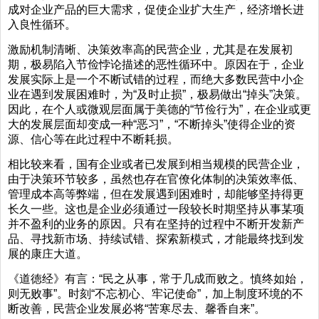
成对企业产品的巨大需求，促使企业扩大生产，经济增长进
入良性循环。
激励机制清晰、决策效率高的民营企业，尤其是在发展初
期，极易陷入节俭悖论描述的恶性循环中。原因在于，企业
发展实际上是一个不断试错的过程，而绝大多数民营中小企
业在遇到发展困难时，为“及时止损”，极易做出“掉头”决策。
因此，在个人或微观层面属于美德的“节俭行为”，在企业或更
大的发展层面却变成一种“恶习”，“不断掉头”使得企业的资
源、信心等在此过程中不断耗损。
相比较来看，国有企业或者已发展到相当规模的民营企业，
由于决策环节较多，虽然也存在官僚化体制的决策效率低、
管理成本高等弊端，但在发展遇到困难时，却能够坚持得更
长久一些。这也是企业必须通过一段较长时期坚持从事某项
并不盈利的业务的原因。只有在坚持的过程中不断开发新产
品、寻找新市场、持续试错、探索新模式，才能最终找到发
展的康庄大道。
《道徳经》有言：“民之从事，常于几成而败之。慎终如始，
则无败事”。时刻“不忘初心、牢记使命”，加上制度环境的不
断改善，民营企业发展必将“苦寒尽去、馨香自来”。