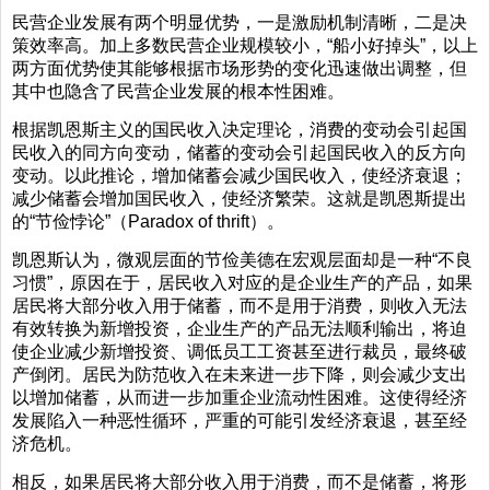
民营企业发展有两个明显优势，一是激励机制清晰，二是决
策效率高。加上多数民营企业规模较小，“船小好掉头”，以上
两方面优势使其能够根据市场形势的变化迅速做出调整，但
其中也隐含了民营企业发展的根本性困难。
根据凯恩斯主义的国民收入决定理论，消费的变动会引起国
民收入的同方向变动，储蓄的变动会引起国民收入的反方向
变动。以此推论，增加储蓄会减少国民收入，使经济衰退；
减少储蓄会增加国民收入，使经济繁荣。这就是凯恩斯提出
的“节俭悖论”（Paradox of thrift）。
凯恩斯认为，微观层面的节俭美德在宏观层面却是一种“不良
习惯”，原因在于，居民收入对应的是企业生产的产品，如果
居民将大部分收入用于储蓄，而不是用于消费，则收入无法
有效转换为新增投资，企业生产的产品无法顺利输出，将迫
使企业减少新增投资、调低员工工资甚至进行裁员，最终破
产倒闭。居民为防范收入在未来进一步下降，则会减少支出
以增加储蓄，从而进一步加重企业流动性困难。这使得经济
发展陷入一种恶性循环，严重的可能引发经济衰退，甚至经
济危机。
相反，如果居民将大部分收入用于消费，而不是储蓄，将形