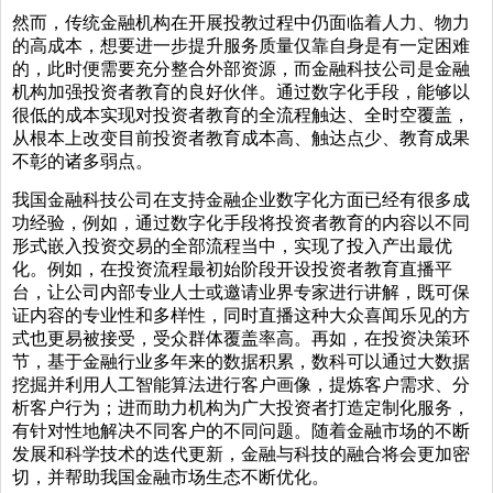
然而，传统金融机构在开展投教过程中仍面临着人力、物力
的高成本，想要进一步提升服务质量仅靠自身是有一定困难
的，此时便需要充分整合外部资源，而金融科技公司是金融
机构加强投资者教育的良好伙伴。通过数字化手段，能够以
很低的成本实现对投资者教育的全流程触达、全时空覆盖，
从根本上改变目前投资者教育成本高、触达点少、教育成果
不彰的诸多弱点。
我国金融科技公司在支持金融企业数字化方面已经有很多成
功经验，例如，通过数字化手段将投资者教育的内容以不同
形式嵌入投资交易的全部流程当中，实现了投入产出最优
化。例如，在投资流程最初始阶段开设投资者教育直播平
台，让公司内部专业人士或邀请业界专家进行讲解，既可保
证内容的专业性和多样性，同时直播这种大众喜闻乐见的方
式也更易被接受，受众群体覆盖率高。再如，在投资决策环
节，基于金融行业多年来的数据积累，数科可以通过大数据
挖掘并利用人工智能算法进行客户画像，提炼客户需求、分
析客户行为；进而助力机构为广大投资者打造定制化服务，
有针对性地解决不同客户的不同问题。随着金融市场的不断
发展和科学技术的迭代更新，金融与科技的融合将会更加密
切，并帮助我国金融市场生态不断优化。