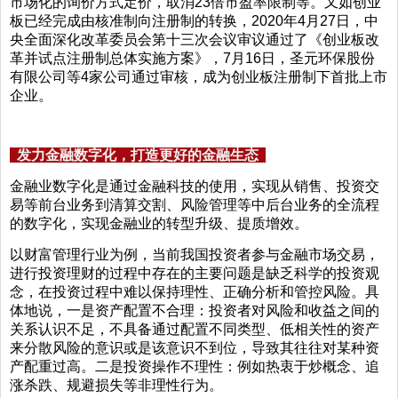
市场化的询价方式定价，取消23倍市盈率限制等。又如创业
板已经完成由核准制向注册制的转换，2020年4月27日，中
央全面深化改革委员会第十三次会议审议通过了《创业板改
革并试点注册制总体实施方案》，7月16日，圣元环保股份
有限公司等4家公司通过审核，成为创业板注册制下首批上市
企业。
发力金融数字化，打造更好的金融生态
金融业数字化是通过金融科技的使用，实现从销售、投资交
易等前台业务到清算交割、风险管理等中后台业务的全流程
的数字化，实现金融业的转型升级、提质增效。
以财富管理行业为例，当前我国投资者参与金融市场交易，
进行投资理财的过程中存在的主要问题是缺乏科学的投资观
念，在投资过程中难以保持理性、正确分析和管控风险。具
体地说，一是资产配置不合理：投资者对风险和收益之间的
关系认识不足，不具备通过配置不同类型、低相关性的资产
来分散风险的意识或是该意识不到位，导致其往往对某种资
产配重过高。二是投资操作不理性：例如热衷于炒概念、追
涨杀跌、规避损失等非理性行为。