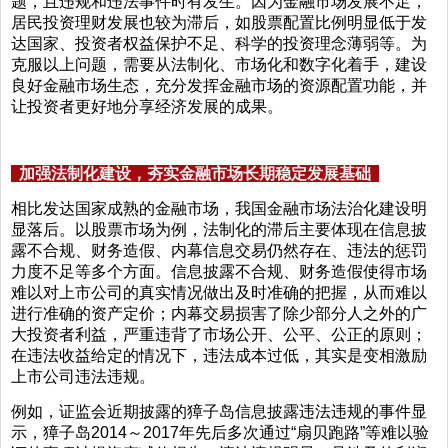
题，且违规和违法事件时有发生。因为金融市场发展不足，
居民投资理财发展也较为滞后，如股票配置比例明显低于发
达国家、投资者权益保护不足、科学的投资理念薄弱等。为
克服以上问题，需要从法制化、市场化和数字化着手，建设
良好金融市场生态，充分发挥金融市场的资源配置功能，并
让投资者更好地分享经济发展的成果。
加强法制化建设，夯实金融市场长期稳定发展基础
相比发达国家成熟的金融市场，我国金融市场法治化建设明
显落后。以股票市场为例，法制化的滞后主要体现在信息披
露不合规、财务造假、内幕信息交易仍然存在、违法的惩罚
力度不足等多个方面。信息披露不合规、财务造假使得市场
难以对上市公司的真实情况做出及时准确的把握，从而难以
进行准确的资产定价；内幕交易损害了除少部分人之外的广
大投资者利益，严重违背了市场公开、公平、公正的原则；
在违法收益给定的情况下，违法成本过低，其实是变相激励
上市公司违法违规。
例如，证监会近期披露的獐子岛信息披露违法违规的事件显
示，獐子岛2014～2017年先后多次通过“扇贝跑路”等难以验