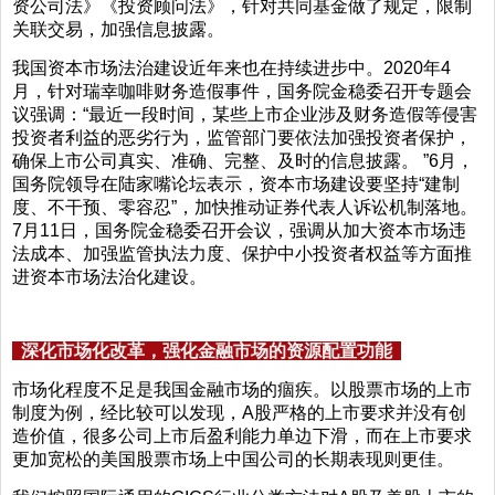
资公司法》《投资顾问法》，针对共同基金做了规定，限制
关联交易，加强信息披露。
我国资本市场法治建设近年来也在持续进步中。2020年4
月，针对瑞幸咖啡财务造假事件，国务院金稳委召开专题会
议强调：“最近一段时间，某些上市企业涉及财务造假等侵害
投资者利益的恶劣行为，监管部门要依法加强投资者保护，
确保上市公司真实、准确、完整、及时的信息披露。 ”6月，
国务院领导在陆家嘴论坛表示，资本市场建设要坚持“建制
度、不干预、零容忍”，加快推动证券代表人诉讼机制落地。
7月11日，国务院金稳委召开会议，强调从加大资本市场违
法成本、加强监管执法力度、保护中小投资者权益等方面推
进资本市场法治化建设。
深化市场化改革，强化金融市场的资源配置功能
市场化程度不足是我国金融市场的痼疾。以股票市场的上市
制度为例，经比较可以发现，A股严格的上市要求并没有创
造价值，很多公司上市后盈利能力单边下滑，而在上市要求
更加宽松的美国股票市场上中国公司的长期表现则更佳。