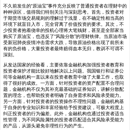
不久前发生的“原油宝”事件充分反映了普通投资者在理财中的
种种误区，值得我们特别关注与深刻思考。首先，投资者对
于期货市场交易规则的理解过于浅显，在不确定性相当高的
环境下就盲目入市，完全背离了价值投资的要求。其次，不
少投资者抱着侥幸的投机心理将大笔钱财，甚至是全部家当
购买了原油宝，也违反了“风险分散”的理财铁律。当原油市场
受新冠肺炎疫情冲击需求大跌，导致原油价格出现了前所未
有的负价格，大量投资者最终赔得血本无归，教训不可谓不
深刻。
从发达国家的经验看，主要依靠金融机构加强投资者教育和
投资者保护才能比较好地解决以上问题。我国银行和证券公
司等金融机构一直以来在投资者教育中做了大量工作，也取
得了很好的成效。一方面，针对投资者的资产配置不合理问
题，金融机构不仅为其补充最基础的证券知识，讲解分散配
置的理念，也帮助投资者明确了自身需求和风险承受能力。
另一方面，针对投资者的投资操作不理性问题，金融机构基
于自身的专业知识和丰富经验给予投资建议，可极大程度上
纠正投资者的行为偏差。此外，金融机构也通过投资者适当
性管理，为不同风险属性的投资者匹配适合其风险承受能力
的产品，从源头避免非理性行为的产生。