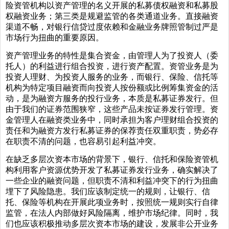
险资管机构以资产管理的名义开展的私募债权融资和私募股
权融资业务；第三类是规避监管的各类通道业务。直接融资
渠道不畅，对银行信贷过度依赖和金融业务牌照管制过严是
市场行为扭曲的重要原因。
资产管理业务的特性是集合资金，由管理人为了投资人（委
托人）的利益进行组合投资，进行资产配置。资管业务是为
投资人理财、为投资人服务的业务，而银行、保险、信托等
机构为特定项目融资而向投资人按份额或比例筹集资金的活
动，是为融资方服务的投行业务，本质是私募证券发行。但
由于我们的证券范围狭窄，这些产品未按证券发行管理。资
金管理人在融资类业务中，同时承担为客户理财组合投资的
责任和为融资方发行私募证券的保荐责任双重职责，势必存
在职责不清的问题，也容易引起利益冲突。
在缺乏多层次资本市场的背景下，银行、信托和保险资管机
构利用客户资源优势开发了私募证券发行业务，确实解决了
一些企业的融资问题，但职责不清和利益冲突下的行为扭曲
埋下了风险隐患。我们应该制定统一的规则，让银行、信
托、保险等机构在开展此项业务时，按照统一规则实行自律
监管，在法人内部做好风险隔离，维护市场纪律。同时，我
们也应该积极推动多层次资本市场的建设，发展非公开业务