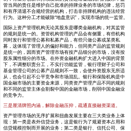
管当局的责任是维护自己批准的持牌业务的市场纪律，惩罚
和有序清退不合规经营的机构，打击非持牌机构的违法经营
行为。这种分工才能破除“地盘意识”，实现市场的统一监管。
国际上资产管理机构无论其股东是哪类金融机构，对其监管
的规则是统一的。资管机构管理的产品会有侧重，有些机构
同时发行和管理公募和私募产品，有些只做公募或某类私
募，这体现了管理人的偏好和能力，但同类产品的监管规则
是统一的，因而资产管理市场有按产品细分的市场，没有按
股东属性细分的市场。在外资金融机构扩大进入中国的背景
下，不调整职责分工，不实行功能监管，银行理财子公司和
基金管理公司的公募产品规则不一致，会使外资股东无所适
从，也会引起不公平竞争和市场混乱。银行和保险机构是中
国金融市场的主要资金来源，同类资产管理产品不同的规则
和不同的监管主体会割裂中国的金融市场，削弱中国金融业
的竞争力。
三是厘清牌照内涵，解除金融压抑，疏通直接融资渠道。
资产管理市场的无序扩展和扭曲发展主要在三大类业务上体
现：第一类是表外信贷业务，这是银行为了规避资本占用和
信贷规模控制而开展的业务；第二类是银行、信托公司、保