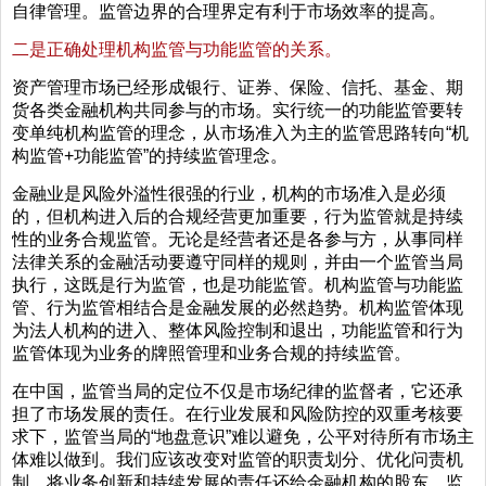
自律管理。监管边界的合理界定有利于市场效率的提高。
二是正确处理机构监管与功能监管的关系。
资产管理市场已经形成银行、证券、保险、信托、基金、期
货各类金融机构共同参与的市场。实行统一的功能监管要转
变单纯机构监管的理念，从市场准入为主的监管思路转向“机
构监管+功能监管”的持续监管理念。
金融业是风险外溢性很强的行业，机构的市场准入是必须
的，但机构进入后的合规经营更加重要，行为监管就是持续
性的业务合规监管。无论是经营者还是各参与方，从事同样
法律关系的金融活动要遵守同样的规则，并由一个监管当局
执行，这既是行为监管，也是功能监管。机构监管与功能监
管、行为监管相结合是金融发展的必然趋势。机构监管体现
为法人机构的进入、整体风险控制和退出，功能监管和行为
监管体现为业务的牌照管理和业务合规的持续监管。
在中国，监管当局的定位不仅是市场纪律的监督者，它还承
担了市场发展的责任。在行业发展和风险防控的双重考核要
求下，监管当局的“地盘意识”难以避免，公平对待所有市场主
体难以做到。我们应该改变对监管的职责划分、优化问责机
制，将业务创新和持续发展的责任还给金融机构的股东，监