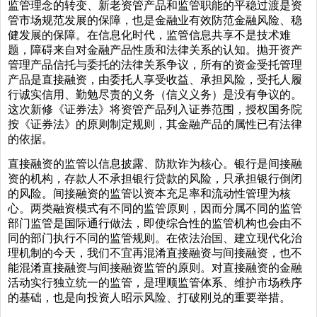
监管理念的转变、新老资管产品和监管职能的平稳过渡是资
管市场规范发展的保障，也是金融业有效防范金融风险、稳
健发展的保障。在信息化时代，监管信息共享不是技术难
题，障碍来自对金融产品性质和法律关系的认知。抛开资产
管理产品信托与委托的法律关系争议，所有的资金受托管理
产品是直接融资，由委托人享受收益、承担风险，受托人履
行诚实信用、勤勉尽责的义务（信义义务）是没有争议的。
这次新修《证券法》将资管产品列入证券范围，授权国务院
按《证券法》的原则制定规则，其金融产品的属性已有法律
的依据。
直接融资的监管以信息披露、防欺诈为核心。银行是间接融
资的机构，存款人不承担银行贷款的风险，只承担银行倒闭
的风险。间接融资的监管以资本充足率和流动性管理为核
心。两类融资模式有不同的监管原则，因而分属不同的监管
部门监管是国际通行做法，即使综合性的监管机构也会由不
同的部门执行不同的监管规则。在依法治国、建立现代化治
理机制的今天，我们不宜再混淆直接融资与间接融资，也不
能混淆直接融资与间接融资监管的原则。对直接融资的金融
活动实行独立统一的监管，是理顺监管体系、维护市场秩序
的基础，也是向投资人昭示风险、打破刚兑的重要举措。