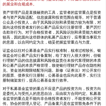
的展业和合规成本。
资产管理产品是直接融资的工具，监管者的监管重点是投资
者与资产风险适配、信息披露和投资范围合规等。对于普通
公众及小投资人，由于其风险识别和承受能力较为有限，对
面向这些投资者发行的公募产品应实行注册管理，要严厉打
击欺诈行为。对于合格投资者，其风险识别和承受能力相对
较高，因此面向这些群体的私募产品发行，应尊重当事双方
的意愿，以合同约定为主，稳妥把握监管重点与力度。
证监会以往对公募基金产品实行核准制，核准过程较长。银
保监会对公募产品实行备案制，给了发行人很大便利，但银
行理财产品的信息披露和风险收益责任未按代客理财的本质
和公募产品的本质严格管理，致使银行理财产品存在隐性刚
兑、资金池和期限错配等问题。新修《证券法》对公开发行
的股票、债券实行注册制，公募基金也应向此看齐，实行注
册制储架发行，提高公募基金发行效率。
对于私募基金监管的重点不应是产品的投资方向，投资方向
是委托人与受托人的意思自治，应由双方合同约定。私募基
金监管的重点是不能向非合格投资者发行，不能变相公开宣
传。协会的管理人登记、产品备案只是在监管豁免条件下的