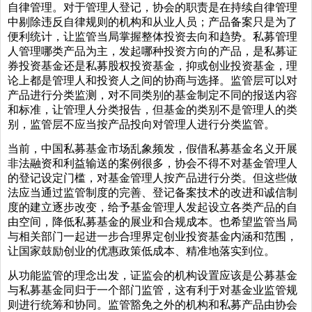
自律管理。对于管理人登记，协会的职责是在持续自律管理
中剔除违反自律规则的机构和从业人员；产品备案只是为了
便利统计，让监管当局掌握整体投资去向和趋势。私募管理
人管理哪类产品为主，发起哪种投资方向的产品，是私募证
券投资基金还是私募股权投资基金，抑或创业投资基金，理
论上都是管理人和投资人之间的协商与选择。监管层可以对
产品进行分类监测，对不同类别的基金制定不同的报送内容
和标准，让管理人分类报告，但基金的类别不是管理人的类
别，监管层不应当按产品投向对管理人进行分类监管。
当前，中国私募基金市场乱象频发，假借私募基金名义开展
非法融资和利益输送的案例很多，协会不得不对基金管理人
的登记设定门槛，对基金管理人按产品进行分类。但这些做
法应当通过监管制度的完善、登记备案技术的改进和诚信制
度的建立逐步改变，给予基金管理人发起设立各类产品的自
由空间，降低私募基金的展业和合规成本。也希望监管当局
与相关部门一起进一步合理界定创业投资基金内涵和范围，
让国家鼓励创业的优惠政策低成本、精准地落实到位。
从功能监管的理念出发，证监会的机构设置应该是公募基金
与私募基金同归于一个部门监管，这有利于对基金业监管规
则进行统筹和协同。监管豁免之外的机构和私募产品由协会