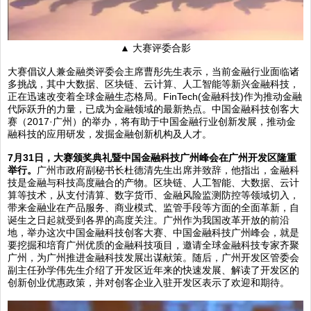
▲ 大赛评委合影
大赛倡议人兼金融类评委会主席曹彤先生表示，当前金融行业面临诸
多挑战，其中大数据、区块链、云计算、人工智能等新兴金融科技，
正在迅速改变着全球金融生态格局。FinTech(金融科技)作为推动金融
代际跃升的力量，已成为金融领域的最新热点。中国金融科技创客大
赛（2017·广州）的举办，将有助于中国金融行业创新发展，推动金
融科技的应用研发，发掘金融创新机构及人才。
7
月
31
日，大赛颁奖典礼暨中国金融科技广州峰会在广州开发区隆重
举行。
广州市政府副秘书长杜德清先生出席并致辞，他指出，金融科
技是金融与科技高度融合的产物。区块链、人工智能、大数据、云计
算等技术，从支付清算、数字货币、金融风险监测防控等领域切入，
带来金融业在产品服务、商业模式、监管手段等方面的全面革新，自
诞生之日起就受到各界的高度关注。广州作为我国改革开放的前沿
地，举办这次中国金融科技创客大赛、中国金融科技广州峰会，就是
要挖掘和培育广州优质的金融科技项目，邀请全球金融科技专家齐聚
广州，为广州推进金融科技发展出谋献策。随后，广州开发区管委会
副主任孙学伟先生介绍了开发区近年来的快速发展、解读了开发区的
创新创业优惠政策，并对创客企业入驻开发区表示了欢迎和期待。