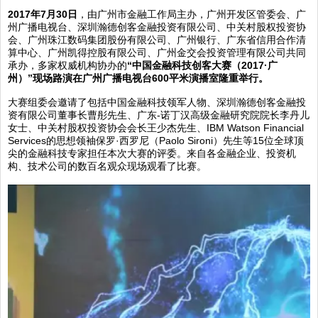
2017
年
7
月
30
日
，由广州市金融工作局主办，广州开发区管委会、广
州广播电视台、深圳瀚德创客金融投资有限公司、中关村股权投资协
会、广州珠江数码集团股份有限公司、广州银行、广东省信用合作清
算中心、广州凯得控股有限公司、广州金交会投资管理有限公司共同
承办，多家权威机构协办的
“
中国金融科技创客大赛（
2017·
广
州）
”
现场路演在广州广播电视台
600
平米演播室隆重举行。
大赛组委会邀请了包括中国金融科技领军人物、深圳瀚德创客金融投
资有限公司董事长曹彤先生、广东-诺丁汉高级金融研究院院长李丹儿
女士、中关村股权投资协会会长王少杰先生、IBM Watson Financial
Services的思想领袖保罗·西罗尼（Paolo Sironi）先生等15位全球顶
尖的金融科技专家担任本次大赛的评委。来自各金融企业、投资机
构、技术公司的数百名观众现场观看了比赛。