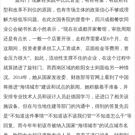
“旋转门”现象在实践中比比皆是，有轻有重，有政府转
型和改革不到位的原因，也有市场主体的政策信心不够或理
解力较低等问题。在此次国务院的督查中，四川成都餐饮同
业公会秘书长袁小然表示，“现在在成都开家餐馆，审批周期
还是有点长，一般一个店要开张，走程序需要4至6个月。在
这期间，投资者要承担工人工资成本、店面租金等费用，资
金压力很大”。如此，流动性支撑不住的企业，在这个过程中
就算踏进了旋转门。而西南区域的欧阳女士则面临另一种情
况。2014年，她从国家发改委、财政部等官网上看到了中国
将推进“海绵城市”建设和试点的新闻。她积极着手准备，并
安排专业技术人员和设计人员赴德国学习，还进口了相关设
施设备。但在与当地住建等部门的沟通中，得到的答复先后
是“不知道这件事情”“不知道该不该我们管”“不知道怎么干”等
回复。而今年年初该市被纳入国家“海绵城市”的试点城市名