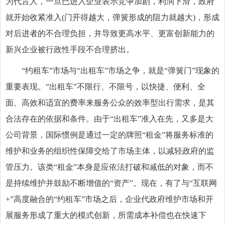
为代言人，一旦已进入企业表示竞争加剧，利润下滑，政府
就开始收紧准入(门开得越大，弹簧形成的阻力就越大)，形成
对后进者的不合理负担，并导致更高水平、更富创新能力的
新兴企业被行政性手段不合理挤出。
“约租车”市场与“出租车”市场之争，就是“弹簧门”现象的
重要表现。“出租车”不限行、不限号，以快捷、便利、全
面、高效和适宜的费率来服务公众的效率型出行需求，是其
合法存在的依据和条件。由于“出租车”准入在先，又多是大
公司背景，国际惯例是通过一定的牌照“租金”将服务标准的
维护和业务的组织性保障交给了市场主体，以减轻政府的监
管压力。该类“租金”本身是应依法打破和减低的对象，而不
是持续维护并鼓励不断增值的“资产”。现在，有了与“互联网
+”高度融合的“约租车”市场之后，企业代政府维护市场和开
展服务形成了重大的模式创新，所需成本补偿也在快速下