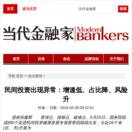
首页
设为主页
首页
目录
杂志
品牌活动
关于我们
导航
首页
->
热点聚焦
>
民间投资出现异常：增速低、占比降、风险
升
作者： 日期：2016-05-30 09:52:51
漫画张建辉 查堵点、摸痛点、破难点，5月20日，国务院组
成的9个促进民间投资健康发展专项督查组陆续出发，分赴18个省
(区、市)开展为