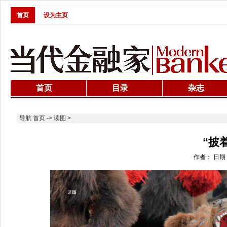
首页
设为主页
首页
目录
杂志
导航
首页
->
读图
>
“披
作者： 日期：20