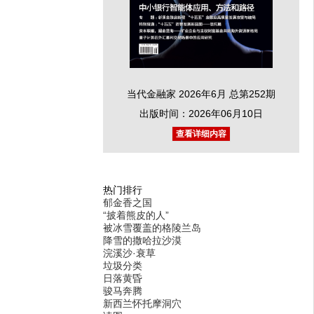
当代金融家 2026年6月 总第252期
出版时间：2026年06月10日
查看详细内容
热门排行
郁金香之国
“披着熊皮的人”
被冰雪覆盖的格陵兰岛
降雪的撒哈拉沙漠
浣溪沙·衰草
垃圾分类
日落黄昏
骏马奔腾
新西兰怀托摩洞穴