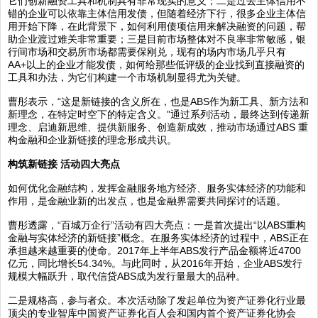
它们创新融资工具和机制具有非常现实的意义；二是过去主体信用不
错的企业可以依靠主体信用发债，但随着经济下行，很多企业主体信
用开始下降，在此背景下，如何利用债项信用来解决融资的问题，帮
助企业渡过难关非常重要；三是目前市场整体对不良率非常敏感，银
行间市场和交易所市场都需要保刚兑，现有的场内市场几乎只有
AA+以上的企业才能发债，如何给那些低评级的企业找到直接融资的
工具和办法，为它们构建一个市场机制显得尤为关键。
曹彤表示，“这是新链接的含义所在，也是ABS作为新工具、新方法和
新理念，在特定时空下的特定含义。”通过系列活动，最终达到传递新
理念、启迪新思维、提供新服务、创造新成效，推动市场通过ABS 重
构金融和企业新链接的理念形成共识。
构筑新链接 活动四大亮点
如何优化金融结构，发挥金融服务地方经济、服务实体经济的功能和
作用，是金融业新的出发点，也是金融界需要共同探讨的话题。
曹彤透露，“百城万企行”活动有四大亮点：一是首次提出“以ABS重构
金融与实体经济的新链接”概念。在服务实体经济的过程中，ABS正在
承担越来越重要的使命。2017年上半年ABS发行产品金额将近4700
亿元，同比增长54.34%。与此同时，从2016年开始，企业ABS发行
规模大幅跃升，取代信贷ABS成为发行量最大的品种。
二是规格高，参与者众。本次活动除了发起单位为资产证券化行业最
顶尖的专业智库中国资产证券化百人会和国内首个资产证券化协会