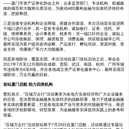
——厦门市资产证券化协会之外，众多监管部门、专业机构、权威媒
体的领导和大咖将出席活动，为推动ABS重构金融与实体经济传经布
道，把脉释惑。
三是连接专业机构和企业两端，搭建合作渠道。本次活动旨在促进两
个端口进行合作，其一是各专业机构，诸如银行、证券、信托、评
级、律师事务所、会计事务所、税务等；另一端口针对企业，诸如上
市公司应收账款、保理、融资租赁、消费金融、供应链金融等公司，
最终实现为客户提供咨询诊断、产品发行、孵化培训、资源对接、资
金支持、传播推广等六大功能服务。
四是多地联动，覆盖全国。本次活动自厦门首站启动之后，将会在
2017年7月至12月期间在成都、贵阳、武汉、南昌、杭州、广州等城
市连续举办6至8场，并在各地成立资产证券化服务中心，最终实现百
城联动，万企共赢的目标。
首站厦门启航 助力四类机构
曹彤表示，“百城万企行”活动秉承为各地方实体经济和广大企业服务
的宗旨，坚决贯彻金融服务实体经济的战略部署，致力于搭建金融服
务实体的重要桥梁，打造各地实体产业与资本的对接融资平台，推进
各地经济创新驱动、转型发展，为金融服务实体提供实践上的参考和
借鉴。
“百城万企行”活动首站将于7月29日在厦门启航，活动将通过专题论