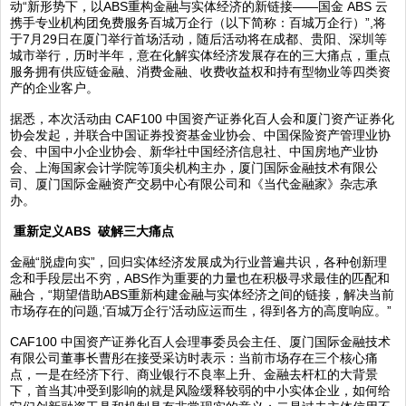
动“新形势下，以ABS重构金融与实体经济的新链接——国金 ABS 云
携手专业机构团免费服务百城万企行（以下简称：百城万企行）”,将
于7月29日在厦门举行首场活动，随后活动将在成都、贵阳、深圳等
城市举行，历时半年，意在化解实体经济发展存在的三大痛点，重点
服务拥有供应链金融、消费金融、收费收益权和持有型物业等四类资
产的企业客户。
据悉，本次活动由 CAF100 中国资产证券化百人会和厦门资产证券化
协会发起，并联合中国证券投资基金业协会、中国保险资产管理业协
会、中国中小企业协会、新华社中国经济信息社、中国房地产业协
会、上海国家会计学院等顶尖机构主办，厦门国际金融技术有限公
司、厦门国际金融资产交易中心有限公司和《当代金融家》杂志承
办。
重新定义ABS 破解三大痛点
金融“脱虚向实”，回归实体经济发展成为行业普遍共识，各种创新理
念和手段层出不穷，ABS作为重要的力量也在积极寻求最佳的匹配和
融合，“期望借助ABS重新构建金融与实体经济之间的链接，解决当前
市场存在的问题,‘百城万企行’活动应运而生，得到各方的高度响应。”
CAF100 中国资产证券化百人会理事委员会主任、厦门国际金融技术
有限公司董事长曹彤在接受采访时表示：当前市场存在三个核心痛
点，一是在经济下行、商业银行不良率上升、金融去杆杠的大背景
下，首当其冲受到影响的就是风险缓释较弱的中小实体企业，如何给