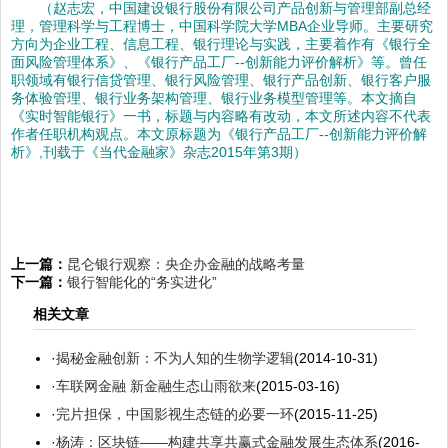
（赵志宏，中国建设银行股份有限公司产品创新与管理部副总经
理，管理科学与工程博士，中国科学院大学MBA企业导师。主要研究
方向为企业工程、信息工程、银行理论与实践，主要着作有《银行全
面风险管理体系》、《银行产品工厂--创新能力评价解析》等。曾任
职领域有银行信贷管理、银行风险管理、银行产品创新、银行客户服
务体验管理、银行业务架构管理、银行业务模型管理等。本文摘自
《实时智能银行》一书，标题与内容略有改动，本文所述内容不代表
作者任职机构观点。本文原标题为《银行产品工厂--创新能力评价解
析》,刊载于《当代金融家》杂志2015年第3期）
上一篇：
昆仑银行观察：央企办金融的战略考量
下一篇：
银行智能化的“务实进化”
相关文章
·
揭秘金融创新：不为人知的生物学逻辑
(2014-10-31)
·
车联网金融 新金融生态山雨欲来
(2015-03-16)
·
完片担保，中国影视生态链的必要一环
(2015-11-25)
·
杨涛：区块链——构建共享共赢式金融发展生态体系
(2016-