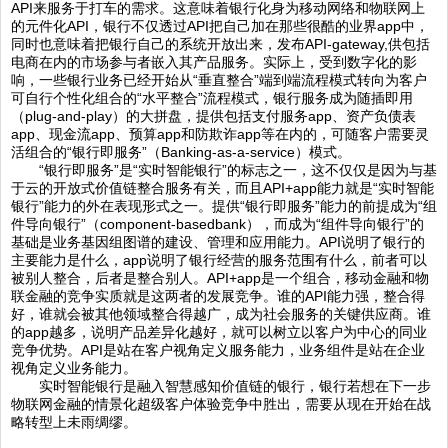
API来服务于打车的需求。这意味着银行化身为移动网络和物联网上
的元件化API，银行不仅透过API把自己加在那些很酷的业界app中，
同时也意味着把银行自己的系统开放出来，发布API-gateway,供包括
电商在内的市场参与者嵌入其产品服务。实际上，受到数字化的影
响，一些银行业务已经开始从“垂直整合”端到端流程模式转向为客户
可自行个性化组合的“水平整合”流程模式，银行服务成为随插即用
（plug-and-play）的大拼盘，提供包括支付服务app、资产负债表
app、现金流app、预算app和防欺诈app等在内的，可随客户需要灵
活组合的“银行即服务”（Banking-as-a-service）模式。
“银行即服务”是“实时智能银行”的标志之一，这不仅仅是因为与基
于云的开放式价值链整合服务有关，而且API+app能力就是“实时智能
银行”能力的外在表现形式之一。提供“银行即服务”能力的前提成为“组
件导向银行”（component-basedbank），而成为“组件导向银行”的
基础是业务基因组图谱的建设、管理和应用能力。API说明了银行的
主要能力是什么，app说明了银行经营的服务范围有什么，前者可以
被别人整合，后者是整合别人。API+app是一个组合，移动金融和物
联金融的竞争实质就是这两者的发展竞争。谁的API能力强，整合得
好，谁就会被其他领域整合得越广，成为社会服务的关键供应商。谁
的app越多，说明产品差异化越好，就可以树立以客户为中心的同业
竞争优势。API是站在客户视角定义服务能力，业务组件是站在企业
视角定义业务能力。
实时智能银行是融入智慧感知价值链的银行，银行若想在下一步
物联网金融的情景化超级客户体验竞争中胜出，需要从现在开始在战
略转型上未雨绸缪。