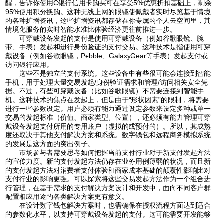
醒，告诉你使用C银行信用卡购买可在享受5%优惠折扣基础上，剩余
95%使用积分换购。这种无线上网的眼镜使佩戴者实时尽览基于情境
的各种扩增资讯，这些扩增资讯都存储在你专属的个人云空间里，其
情境化服务的实时智能水准比体验经济更往前推进一步。
可穿戴设备发起的支付是使用可穿戴设备（例如谷歌眼镜、腕
带、手表）发起和进行身份验证的支付交易。这种技术是指使用可穿
戴设备（例如谷歌眼镜，Pebble、GalaxyGear等手表）发起支付或
访问银行应用。
这些不是独立的支付系统。这些设备中有些很可能会连接到智能
手机，用于处理大量交易发起/身份验证需求和管理/访问相关安全凭
据。不过，有些可穿戴设备（比如谷歌眼镜）不需要连接到智能手
机。这种技术的焦点在发起上，但是由于“形状因素”的限制，将需要
进行一些参数设定。用户必须有能力通过设定参数来设定多种或单一
交易的发起标准（价值、商家类型、位置），还必须有能力管理可穿
戴设备发起支付所用的专用账户（虚拟的或预付的）。所以，其成熟
度还取决于其他支付解决方案和系统。数字钱包和远程商务模拟系统
的发展是这方面的突出例子。
市场参与者需要思考如何把握当前支付行业对于新支付发起方法
的宣传力度。新的支付发起方法仍存在业务用例薄弱的状况，而且新
的支付发起方法对消费者支付体验和商家成本基础的颠覆性影响比对
支付行业的影响更强。可以探索将这些交易发起方法作为一个组合进
行管理，在基于需求的支付解决方案设计和开发中，面向不同客户群
配置相应用途的各类解决方案更有意义。
在设计数字钱包解决方案时，也需确保在授权流程方面达到适合
的参数化水平，以支持可穿戴设备发起的支付。这可能需要开发能够