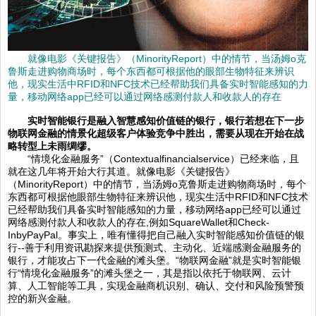
就像电影《关键报告》（MinorityReport）中的情节，当汤姆o克
鲁斯走进购物商场时，每个东西都可根据他的眼部生物特征来辨识
他，现实生活中RFID和NFC技术已经帮助我们具备实时智能感知的力
量，移动网络app已经可以通过网络感测付款人和收款人的存在
实时智能银行是融入智慧感知价值链的银行，银行若想在下一步
物联网金融的情景化超级客户体验竞争中胜出，需要从现在开始在战
略转型上未雨绸缪。
“情境化金融服务”（Contextualfinancialservice）已经来临，且
就在这几年将开始大行其道。就像电影《关键报告》
（MinorityReport）中的情节，当汤姆o克鲁斯走进购物商场时，每个
东西都可根据他眼部生物特征来辨识他，现实生活中RFID和NFC技术
已经帮助我们具备实时智能感知的力量，移动网络app已经可以通过
网络感测付款人和收款人的存在,例如SquareWallet和Check-
InbyPayPal。事实上，唯有懂得把自己融入实时智能感知价值链的银
行--善于利用资讯勘探来提供预测式、主动化、近端感测金融服务的
银行，才能攻占下一代金融的滩头堡。“物联网金融”就是实时智能银
行“情境化金融服务”的滩头堡之一，其是指以依托于物联网、云计
算、人工智能等工具，实现金融商机识别、确认、交付和风险预警预
控的新兴金融。