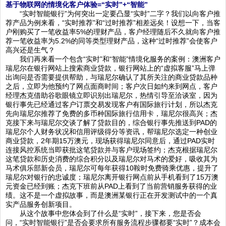
基于物联网的情境化客户体验=“实时”+“智能”
“实时智能银行”为何突出一定要凸显“实时”二字？我们以向客户推
荐产品为例来看，“实时推荐”和“过时推荐”相差远矣！设想一下，当客
户刚购买了一笔收益率5%的理财产品，客户经理随后不久就向客户推
荐一笔收益率为5.2%的同等类型理财产品，这种“过时推荐”会使客户
高兴还是生气？
我们再来看一个包含“实时”和“智能”情境化服务的案例：澳洲客户
瑞尼尔在银行网站上搜索商业贷款，银行网站上的“虚拟客服”马上弹
出询问是否需要提供帮助，与瑞尼尔确认了其所关注的商业贷款品种
之后，立即为他预约了网点面商时间；客户次日如约来到网点，客户
经理杰克借助谷歌眼镜立即识别出瑞尼尔，热情引导至洽谈室，因为
银行事先已经通过客户订票交易发现客户有国际旅行计划，所以杰克
先向瑞尼尔推荐了免费的多币种国际旅行信用卡，瑞尼尔很高兴；杰
克接下来与瑞尼尔交谈了解了贷款目的，综合银行事先推送到PAD的
瑞尼尔个人财务状况和信用评级得分等资讯，帮瑞尼尔选定一种创业
商业贷款，2年期15万澳元，现场获得瑞尼尔同意后，通过PAD实时
连接风控系统当即获批这笔贷款并与客户现场签约；杰克根据瑞尼尔
这笔贷款和历史消费的综合积分以及瑞尼尔对马术的爱好，吸收其为
马术俱乐部新会员，瑞尼尔可每年获得10鞍时免费骑乘优惠，提升了
瑞尼尔对银行的忠诚度；瑞尼尔离开银行网点前从手机看到了15万澳
元资金已经到账；杰克下班前从PAD上看到了当前营销服务获得的业
绩。这不是一个虚拟故事，而是澳洲某银行正在开发测试中的一个真
实产品服务创新项目。
从这个故事中您体会到了什么是“实时”，接下来，您是否会
问，“实时智能银行”是否会要求所有服务流程步骤都要“实时”？成本会