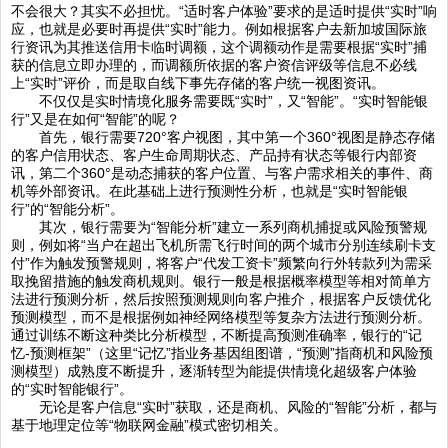
不会很大？其实不必担忧。“适时客户体验”要求的是适时提供“实时”响
应，也就是必要时再提供“实时”能力。例如根据客户去新加坡国际旅
行资讯为其推送信用卡临时调额，这个调额动作是需要根据“实时”捕
获的信息立即办理的，而调额所依据的客户资信评级等信息不必线
上“实时”评价，而是取自线下事先存储的客户统一视图资讯。
不仅仅是实时情境化服务需要既“实时”，又“智能”。“实时智能银
行”又是在如何“智能”的呢？
首先，银行需要720°客户视图，其中第一个360°视图是静态存储
的客户信用状态、客户生命周期状态、产品持有状态等银行内部资
讯，第二个360°是动态捕获的客户位置、与客户需求相关的事件、商
机等外部资讯。在此基础上进行预测性分析，也就是“实时智能银
行”的“智能分析”。
其次，银行需要为“智能分析”建立一系列商机捕捉或风险预警规
则，例如将“当户在超出飞机所需飞行时间的两个城市分别连续刷卡支
付”作为触发预警规则，将客户“代发工资卡”频繁向行外转款列为需采
取挽留措施的触发商机规则。银行一般是根据概率模型等相对简单方
法进行预测分析，然后按照预测规则向客户推介，根据客户反馈优化
预测模型，而不是根据例如神经网络模型等复杂方法进行预测分析。
通过训练不断这种类比分析模型，不断提高预测准确率，银行的“记
忆-预测框架”（这里“记忆”指业务基因组图谱，“预测”指商机和风险预
测模型）成熟度不断提升，逐渐转型为能提供情境化超级客户体验
的“实时智能银行”。
无论是客户信息“实时”获取，还是商机、风险的“智能”分析，都与
基于地理定位等“物联网金融”模式密切相关。