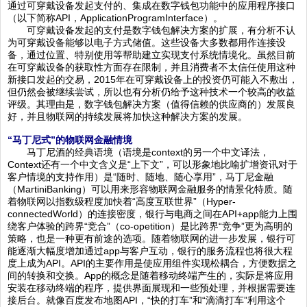
通过可穿戴设备发起支付的、集成在数字钱包功能中的应用程序接口
（以下简称API，ApplicationProgramInterface）。
可穿戴设备发起的支付是数字钱包解决方案的扩展，有分析不认
为可穿戴设备能够以电子方式储值。这些设备大多数都用作连接设
备，通过位置、特别使用等帮助建立实现支付系统情境化。虽然目前
在可穿戴设备的获取性方面存在限制，并且消费者不太信任使用这种
新接口发起的交易，2015年在可穿戴设备上的投资仍可能入不敷出，
但仍然会被继续尝试，所以也有分析仍给予这种技术一个较高的收益
评级。其理由是，数字钱包解决方案（值得信赖的供应商的）发展良
好，并且物联网的持续发展将加快这种解决方案的发展。
“马丁尼式”的物联网金融情境
马丁尼酒的经典语境（语境是context的另一个中文译法，
Context还有一个中文含义是“上下文”，可以形象地比喻扩增资讯对于
客户情境的支持作用）是“随时、随地、随心享用”，马丁尼金融
（MartiniBanking）可以用来形容物联网金融服务的情景化特质。随
着物联网以指数级程度加快着“高度互联世界”（Hyper-
connectedWorld）的连接密度，银行与电商之间在API+app能力上围
绕客户体验的跨界“竞合”（co-opetition）是比跨界“竞争”更为高明的
策略，也是一种更有前途的选项。随着物联网的进一步发展，银行可
能逐渐大幅度增加通过app与客户互动，银行的服务流程也将很大程
度上成为API。API的主要作用是使应用组件实现松耦合，方便数据之
间的转换和交换。App的概念是随着移动终端产生的，实际是将应用
安装在移动终端的程序，提供界面展现和一些预处理，并根据需要连
接后台。就像百度发布地图API，“快的打车”和“滴滴打车”利用这个