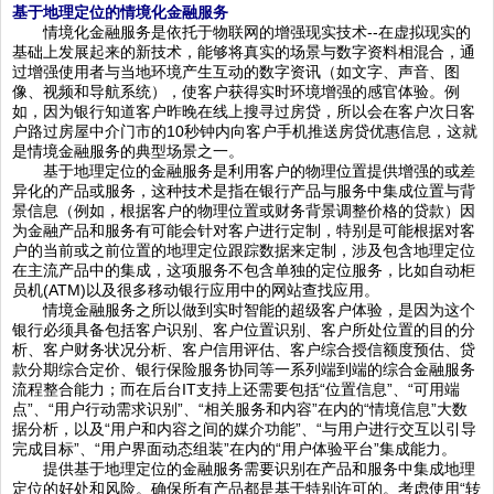
基于地理定位的情境化金融服务
情境化金融服务是依托于物联网的增强现实技术--在虚拟现实的
基础上发展起来的新技术，能够将真实的场景与数字资料相混合，通
过增强使用者与当地环境产生互动的数字资讯（如文字、声音、图
像、视频和导航系统），使客户获得实时环境增强的感官体验。例
如，因为银行知道客户昨晚在线上搜寻过房贷，所以会在客户次日客
户路过房屋中介门市的10秒钟内向客户手机推送房贷优惠信息，这就
是情境金融服务的典型场景之一。
基于地理定位的金融服务是利用客户的物理位置提供增强的或差
异化的产品或服务，这种技术是指在银行产品与服务中集成位置与背
景信息（例如，根据客户的物理位置或财务背景调整价格的贷款）因
为金融产品和服务有可能会针对客户进行定制，特别是可能根据对客
户的当前或之前位置的地理定位跟踪数据来定制，涉及包含地理定位
在主流产品中的集成，这项服务不包含单独的定位服务，比如自动柜
员机(ATM)以及很多移动银行应用中的网站查找应用。
情境金融服务之所以做到实时智能的超级客户体验，是因为这个
银行必须具备包括客户识别、客户位置识别、客户所处位置的目的分
析、客户财务状况分析、客户信用评估、客户综合授信额度预估、贷
款分期综合定价、银行保险服务协同等一系列端到端的综合金融服务
流程整合能力；而在后台IT支持上还需要包括“位置信息”、“可用端
点”、“用户行动需求识别”、“相关服务和内容”在内的“情境信息”大数
据分析，以及“用户和内容之间的媒介功能”、“与用户进行交互以引导
完成目标”、“用户界面动态组装”在内的“用户体验平台”集成能力。
提供基于地理定位的金融服务需要识别在产品和服务中集成地理
定位的好处和风险。确保所有产品都是基于特别许可的。考虑使用“转