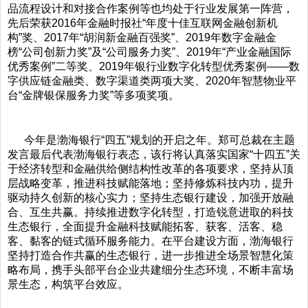
品流程设计和对接合作案例等也均处于行业发展第一阵营，
先后荣获2016年金融时报社“年度十佳互联网金融创新机
构”奖、2017年“胡润新金融百强奖”、2019年数字金融金
榜“公司创新力奖”及“公司服务力奖”、2019年“产业金融国际
优秀案例”二等奖、2019年银行业数字化转型优秀案例——数
字供应链金融类、数字渠道类两项大奖、2020年智慧物业平
台“金牌银保服务力奖”等多项奖项。
今年是渤海银行“四五”规划的开启之年。郑可总裁在主题
发言最后代表渤海银行表态，该行将认真落实国家“十四五”关
于经济转型和金融供给侧结构性改革的各项要求，坚持从顶
层战略变革，推进科技赋能落地；坚持修炼科技内功，提升
驱动持久创新的核心实力；坚持生态银行建设，加强开放融
合、互生共赢。持续推进数字化转型，打造锐意进取的科技
生态银行，全面提升金融科技赋能拓客、获客、活客、稳
客、黏客的链式循环服务能力。在平台建设方面，渤海银行
坚持打造合作共赢的生态银行，进一步推进全场景智慧化策
略布局，携手头部平台企业共建细分生态环境，不断丰富场
景生态，构筑平台效应。